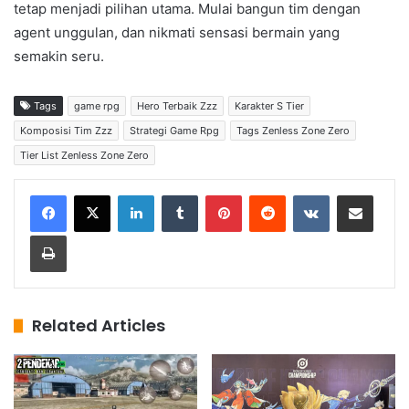
tetap menjadi pilihan utama. Mulai bangun tim dengan
agent unggulan, dan nikmati sensasi bermain yang
semakin seru.
Tags
game rpg
Hero Terbaik Zzz
Karakter S Tier
Komposisi Tim Zzz
Strategi Game Rpg
Tags Zenless Zone Zero
Tier List Zenless Zone Zero
LinkedIn
Tumblr
Pinterest
Reddit
VKontakte
Share via Email
Print
Related Articles