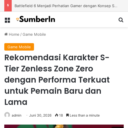
Battlefield 6 Menjadi Perhatian Gamer dengan Konsep Shooter Modern yang Lebih Ambisius
Menu
S
Home
/
Game Mobile
Game Mobile
Rekomendasi Karakter S-
Tier Zenless Zone Zero
dengan Performa Terkuat
untuk Pemain Baru dan
Lama
admin
Juni 30, 2026
18
Less than a minute