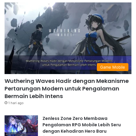
Game Mobile
Wuthering Waves Hadir dengan Mekanisme
Pertarungan Modern untuk Pengalaman
Bermain Lebih Intens
1 hari ago
Zenless Zone Zero Membawa
Pengalaman RPG Mobile Lebih Seru
dengan Kehadiran Hero Baru