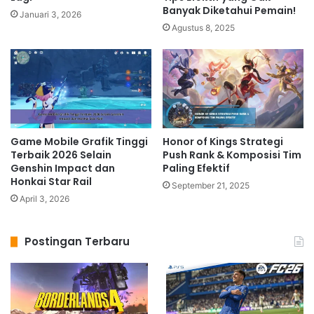
Banyak Diketahui Pemain!
Januari 3, 2026
Agustus 8, 2025
Game Mobile Grafik Tinggi
Honor of Kings Strategi
Terbaik 2026 Selain
Push Rank & Komposisi Tim
Genshin Impact dan
Paling Efektif
Honkai Star Rail
September 21, 2025
April 3, 2026
Postingan Terbaru