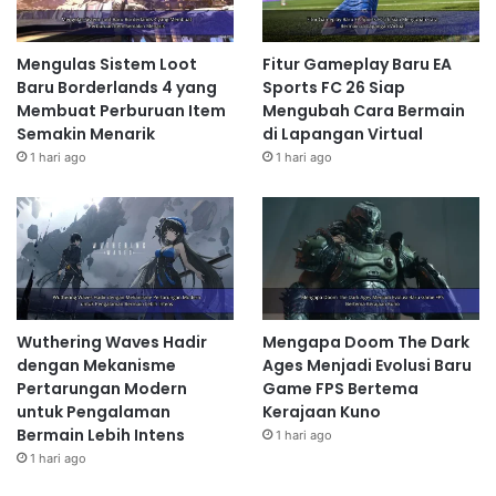
Mengulas Sistem Loot
Fitur Gameplay Baru EA
Baru Borderlands 4 yang
Sports FC 26 Siap
Membuat Perburuan Item
Mengubah Cara Bermain
Semakin Menarik
di Lapangan Virtual
1 hari ago
1 hari ago
Wuthering Waves Hadir
Mengapa Doom The Dark
dengan Mekanisme
Ages Menjadi Evolusi Baru
Pertarungan Modern
Game FPS Bertema
untuk Pengalaman
Kerajaan Kuno
Bermain Lebih Intens
1 hari ago
1 hari ago