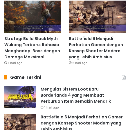
Strategi Build Black Myth
Battlefield 6 Menjadi
Wukong Terbaru: Rahasia
Perhatian Gamer dengan
Menghadapi Boss dengan
Konsep Shooter Modern
Damage Maksimal
yang Lebih Ambisius
1 hari ago
2 hari ago
Game Terkini
Mengulas Sistem Loot Baru
Borderlands 4 yang Membuat
Perburuan Item Semakin Menarik
1 hari ago
Battlefield 6 Menjadi Perhatian Gamer
dengan Konsep Shooter Modern yang
Lebih Ambisius