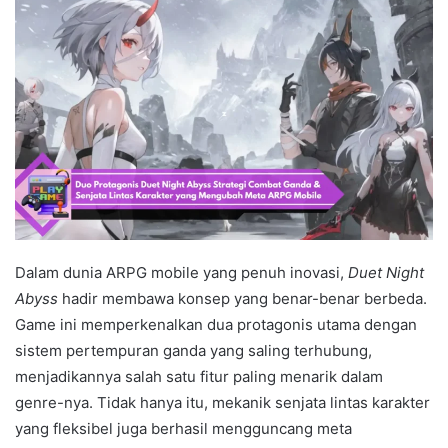
Dalam dunia ARPG mobile yang penuh inovasi,
Duet Night
Abyss
hadir membawa konsep yang benar-benar berbeda.
Game ini memperkenalkan dua protagonis utama dengan
sistem pertempuran ganda yang saling terhubung,
menjadikannya salah satu fitur paling menarik dalam
genre-nya. Tidak hanya itu, mekanik senjata lintas karakter
yang fleksibel juga berhasil mengguncang meta