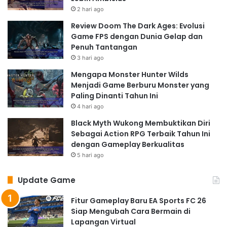
2 hari ago
Review Doom The Dark Ages: Evolusi
Game FPS dengan Dunia Gelap dan
Penuh Tantangan
3 hari ago
Mengapa Monster Hunter Wilds
Menjadi Game Berburu Monster yang
Paling Dinanti Tahun Ini
4 hari ago
Black Myth Wukong Membuktikan Diri
Sebagai Action RPG Terbaik Tahun Ini
dengan Gameplay Berkualitas
5 hari ago
Update Game
Fitur Gameplay Baru EA Sports FC 26
Siap Mengubah Cara Bermain di
Lapangan Virtual