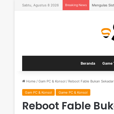
Sabtu, Agustus 8 2026
Breaking News
Fitur Gamepla
Beranda
Game T
Home
/
Gam PC & Konsol
/
Reboot Fable Bukan Sekadar 
Gam PC & Konsol
Game PC & Konsol
Reboot Fable Bu