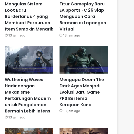
Mengulas Sistem
Fitur Gameplay Baru
Loot Baru
EA Sports FC 26 Siap
Borderlands 4 yang
Mengubah Cara
Membuat Perburuan
Bermain di Lapangan
Item Semakin Menarik
Virtual
13 jam ago
13 jam ago
Wuthering Waves
Mengapa Doom The
Hadir dengan
Dark Ages Menjadi
Mekanisme
Evolusi Baru Game
Pertarungan Modern
FPS Bertema
untuk Pengalaman
Kerajaan Kuno
Bermain Lebih Intens
13 jam ago
13 jam ago