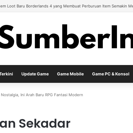
y Baru EA Sports FC 26 Siap Mengubah Cara Bermain di Lapangan Virtu
erkini
Update Game
Game Mobile
Game PC & Konsol
Nostalgia, Ini Arah Baru RPG Fantasi Modern
kan Sekadar