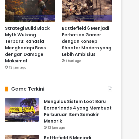
Strategi Build Black
Battlefield 6 Menjadi
Myth Wukong
Perhatian Gamer
Terbaru: Rahasia
dengan Konsep
Menghadapi Boss
Shooter Modern yang
dengan Damage
Lebih Ambisius
Maksimal
1 hari ago
13 jam ago
Game Terkini
Mengulas Sistem Loot Baru
Borderlands 4 yang Membuat
Perburuan Item Semakin
Menarik
13 jam ago
Battlefield 6 Menjadi