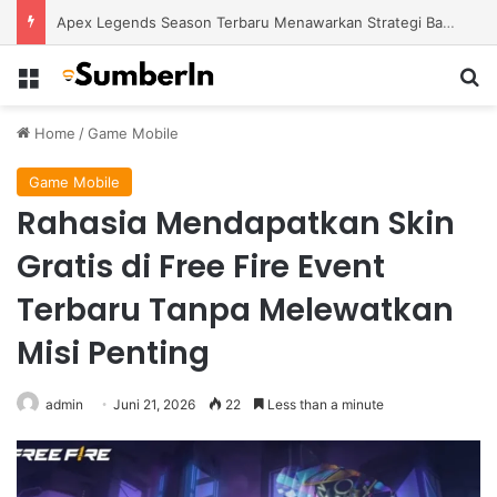
Apex Legends Season Terbaru Menawarkan Strategi Baru Melalui Kehadiran Legend Generasi Berikutnya
Menu
S
Home
/
Game Mobile
Game Mobile
Rahasia Mendapatkan Skin
Gratis di Free Fire Event
Terbaru Tanpa Melewatkan
Misi Penting
admin
Juni 21, 2026
22
Less than a minute