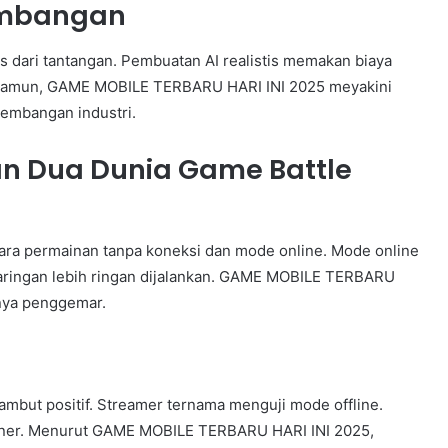
mbangan
as dari tantangan. Pembuatan AI realistis memakan biaya
ji. Namun, GAME MOBILE TERBARU HARI INI 2025 meyakini
kembangan industri.
n Dua Dunia Game Battle
a permainan tanpa koneksi dan mode online. Mode online
jaringan lebih ringan dijalankan. GAME MOBILE TERBARU
nya penggemar.
mbut positif. Streamer ternama menguji mode offline.
oner. Menurut GAME MOBILE TERBARU HARI INI 2025,