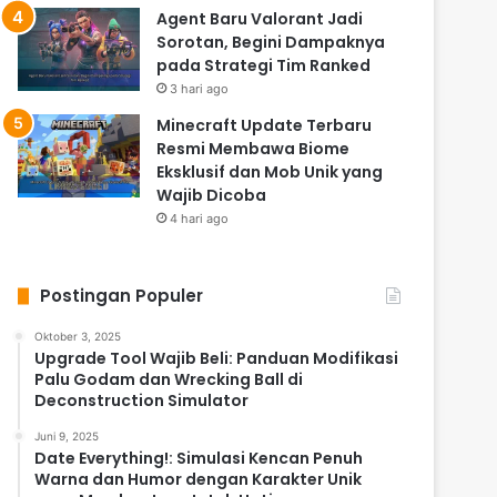
Agent Baru Valorant Jadi
Sorotan, Begini Dampaknya
pada Strategi Tim Ranked
3 hari ago
Minecraft Update Terbaru
Resmi Membawa Biome
Eksklusif dan Mob Unik yang
Wajib Dicoba
4 hari ago
Postingan Populer
Oktober 3, 2025
Upgrade Tool Wajib Beli: Panduan Modifikasi
Palu Godam dan Wrecking Ball di
Deconstruction Simulator
Juni 9, 2025
Date Everything!: Simulasi Kencan Penuh
Warna dan Humor dengan Karakter Unik