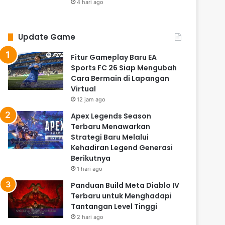
4 hari ago
Update Game
Fitur Gameplay Baru EA
Sports FC 26 Siap Mengubah
Cara Bermain di Lapangan
Virtual
12 jam ago
Apex Legends Season
Terbaru Menawarkan
Strategi Baru Melalui
Kehadiran Legend Generasi
Berikutnya
1 hari ago
Panduan Build Meta Diablo IV
Terbaru untuk Menghadapi
Tantangan Level Tinggi
2 hari ago