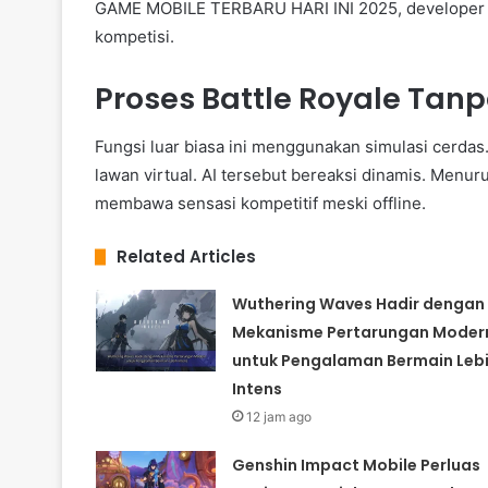
GAME MOBILE TERBARU HARI INI 2025, developer m
kompetisi.
Proses Battle Royale Tanp
Fungsi luar biasa ini menggunakan simulasi cerda
lawan virtual. AI tersebut bereaksi dinamis. Menu
membawa sensasi kompetitif meski offline.
Related Articles
Wuthering Waves Hadir dengan
Mekanisme Pertarungan Moder
untuk Pengalaman Bermain Leb
Intens
12 jam ago
Genshin Impact Mobile Perluas