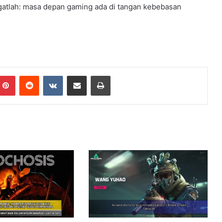
atlah: masa depan gaming ada di tangan kebebasan
Pinterest
Reddit
VKontakte
Share via Email
Print