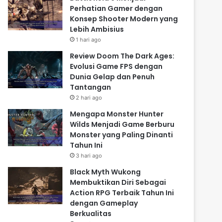
Perhatian Gamer dengan
Konsep Shooter Modern yang
Lebih Ambisius
1 hari ago
Review Doom The Dark Ages:
Evolusi Game FPS dengan
Dunia Gelap dan Penuh
Tantangan
2 hari ago
Mengapa Monster Hunter
Wilds Menjadi Game Berburu
Monster yang Paling Dinanti
Tahun Ini
3 hari ago
Black Myth Wukong
Membuktikan Diri Sebagai
Action RPG Terbaik Tahun Ini
dengan Gameplay
Berkualitas