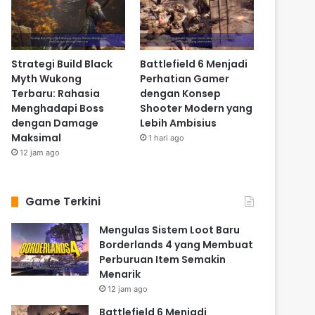
Strategi Build Black
Battlefield 6 Menjadi
Myth Wukong
Perhatian Gamer
Terbaru: Rahasia
dengan Konsep
Menghadapi Boss
Shooter Modern yang
dengan Damage
Lebih Ambisius
Maksimal
1 hari ago
12 jam ago
Game Terkini
Mengulas Sistem Loot Baru
Borderlands 4 yang Membuat
Perburuan Item Semakin
Menarik
12 jam ago
Battlefield 6 Menjadi