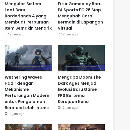
Mengulas Sistem
Fitur Gameplay Baru
Loot Baru
EA Sports FC 26 Siap
Borderlands 4 yang
Mengubah Cara
Membuat Perburuan
Bermain di Lapangan
Item Semakin Menarik
Virtual
12 jam ago
12 jam ago
Wuthering Waves
Mengapa Doom The
Hadir dengan
Dark Ages Menjadi
Mekanisme
Evolusi Baru Game
Pertarungan Modern
FPS Bertema
untuk Pengalaman
Kerajaan Kuno
Bermain Lebih Intens
12 jam ago
12 jam ago