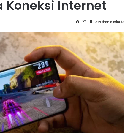
Koneksi Internet
127
Less than a minute