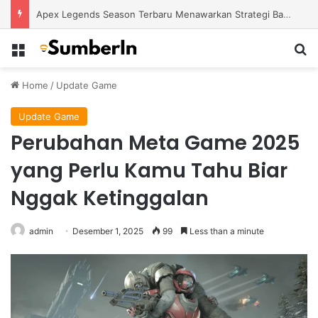
Apex Legends Season Terbaru Menawarkan Strategi Baru Melalui Kehadiran Legend Generasi Berikutnya
Menu
S
Home
/
Update Game
Update Game
Perubahan Meta Game 2025
yang Perlu Kamu Tahu Biar
Nggak Ketinggalan
admin
Desember 1, 2025
99
Less than a minute