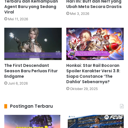
Terbaru dan Kemampuan
Hari Ini: Buff dan Nerf yang
Agent Baru yang Sedang
Ubah Meta Secara Drastis
Viral
Mei 3, 2026
Mei 11, 2026
The First Descendant
Honkai: Star Rail Bocoran
Season Baru Perluas Fitur
Spoiler Karakter Versi 3.8:
Endgame
Siapa Constance ‘The
Dahlia’ Sebenarnya?
Juni 6, 2026
Oktober 29, 2025
Postingan Terbaru