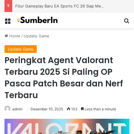
Fitur Gameplay Baru EA Sports FC 26 Siap Mengubah Cara Bermain di Lapangan Virtual
Menu
S
Home
/
Update Game
Update Game
Peringkat Agent Valorant
Terbaru 2025 Si Paling OP
Pasca Patch Besar dan Nerf
Terbaru
admin
Desember 10, 2025
102
Less than a minute