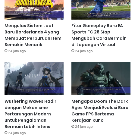
Mengulas Sistem Loot
Fitur Gameplay Baru EA
Baru Borderlands 4 yang
Sports FC 26 Siap
Membuat Perburuan Item
Mengubah Cara Bermain
Semakin Menarik
di Lapangan Virtual
24 jam ago
24 jam ago
Wuthering Waves Hadir
Mengapa Doom The Dark
dengan Mekanisme
Ages Menjadi Evolusi Baru
Pertarungan Modern
Game FPS Bertema
untuk Pengalaman
Kerajaan Kuno
Bermain Lebih Intens
24 jam ago
24 jam ago