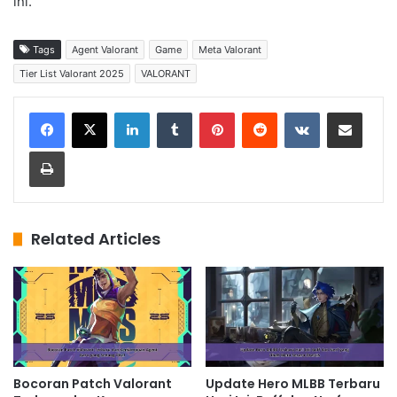
ini.
Tags
Agent Valorant
Game
Meta Valorant
Tier List Valorant 2025
VALORANT
LinkedIn
Tumblr
Pinterest
Reddit
VKontakte
Share via Email
Print
Related Articles
Bocoran Patch Valorant
Update Hero MLBB Terbaru