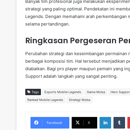
Banyak tim profesional juga melakukan eksperim
strategi yang paling optimal. Pendekatan ini mem
Legends. Dengan memahami arah perkembangan me
selama pertandingan.
Ringkasan Pergeseran Pe
Perubahan strategi dan keseimbangan permainan 
berbagai komposisi tim. Hal tersebut menjadikan 
diabaikan. Bagi pro player maupun pemain yang i
Support adalah langkah yang sangat penting.
Tags
Esports Mobile Legends
Game Moba
Hero Suppor
Ranked Mobile Legends
Strategi Moba
LinkedIn
Tumblr
Facebook
X