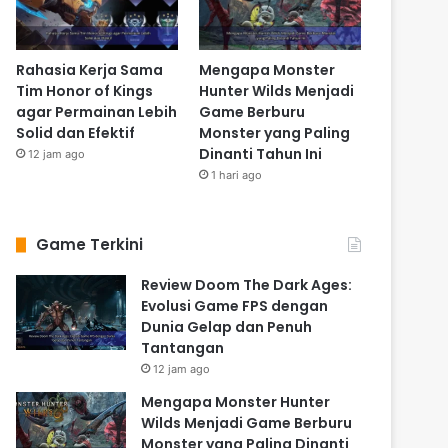
Rahasia Kerja Sama
Mengapa Monster
Tim Honor of Kings
Hunter Wilds Menjadi
agar Permainan Lebih
Game Berburu
Solid dan Efektif
Monster yang Paling
Dinanti Tahun Ini
12 jam ago
1 hari ago
Game Terkini
Review Doom The Dark Ages:
Evolusi Game FPS dengan
Dunia Gelap dan Penuh
Tantangan
12 jam ago
Mengapa Monster Hunter
Wilds Menjadi Game Berburu
Monster yang Paling Dinanti