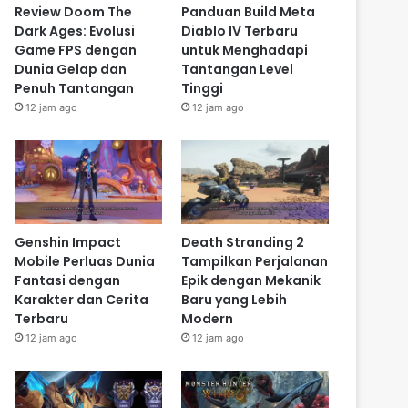
Review Doom The
Panduan Build Meta
Dark Ages: Evolusi
Diablo IV Terbaru
Game FPS dengan
untuk Menghadapi
Dunia Gelap dan
Tantangan Level
Penuh Tantangan
Tinggi
12 jam ago
12 jam ago
Genshin Impact
Death Stranding 2
Mobile Perluas Dunia
Tampilkan Perjalanan
Fantasi dengan
Epik dengan Mekanik
Karakter dan Cerita
Baru yang Lebih
Terbaru
Modern
12 jam ago
12 jam ago