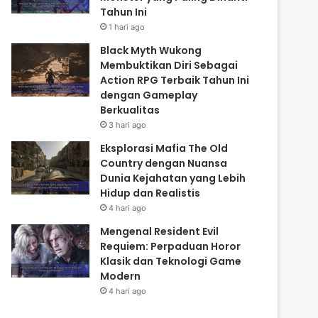
Tahun Ini
1 hari ago
Black Myth Wukong
Membuktikan Diri Sebagai
Action RPG Terbaik Tahun Ini
dengan Gameplay
Berkualitas
3 hari ago
Eksplorasi Mafia The Old
Country dengan Nuansa
Dunia Kejahatan yang Lebih
Hidup dan Realistis
4 hari ago
Mengenal Resident Evil
Requiem: Perpaduan Horor
Klasik dan Teknologi Game
Modern
4 hari ago