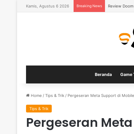
Kamis, Agustus 6 2026
Breaking News
Panduan Build
Beranda
Game T
Home
/
Tips & Trik
/
Pergeseran Meta Support di Mobile
Tips & Trik
Pergeseran Meta 