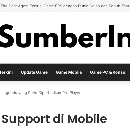
 Meta Diablo IV Terbaru untuk Menghadapi Tantangan Level Tinggi
erkini
Update Game
Game Mobile
Game PC & Konsol
 Legends yang Perlu Diperhatikan Pro Player
Support di Mobile