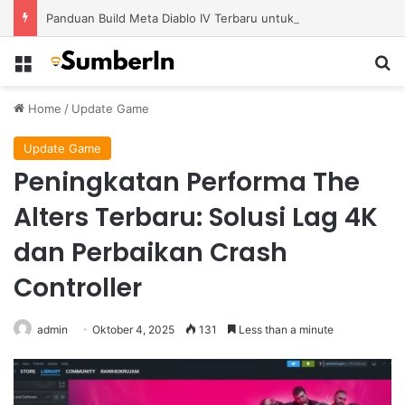
Panduan Build Meta Diablo IV Terbaru untuk Menghadapi Tantangan Level Tinggi
Menu
S
Home
/
Update Game
Update Game
Peningkatan Performa The
Alters Terbaru: Solusi Lag 4K
dan Perbaikan Crash
Controller
admin
Oktober 4, 2025
131
Less than a minute