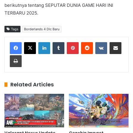
berikutnya tentang SEPUTAR DUNIA GAME HARI INI
TERBARU 2025.
Tags
Borderlands 4 Dlc Baru
LinkedIn
Tumblr
Pinterest
Reddit
VKontakte
Share via Email
Print
Related Articles