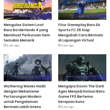
Mengulas Sistem Loot
Fitur Gameplay Baru EA
Baru Borderlands 4 yang
Sports FC 26 Siap
Membuat Perburuan Item
Mengubah Cara Bermain
Semakin Menarik
di Lapangan Virtual
8 jam ago
8 jam ago
Wuthering Waves Hadir
Mengapa Doom The Dark
dengan Mekanisme
Ages Menjadi Evolusi Baru
Pertarungan Modern
Game FPS Bertema
untuk Pengalaman
Kerajaan Kuno
Bermain Lebih Intens
8 jam ago