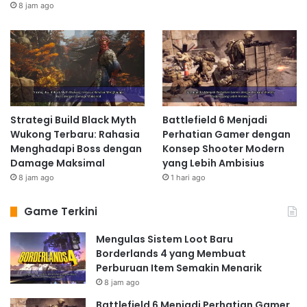
8 jam ago
Strategi Build Black Myth
Battlefield 6 Menjadi
Wukong Terbaru: Rahasia
Perhatian Gamer dengan
Menghadapi Boss dengan
Konsep Shooter Modern
Damage Maksimal
yang Lebih Ambisius
8 jam ago
1 hari ago
Game Terkini
Mengulas Sistem Loot Baru
Borderlands 4 yang Membuat
Perburuan Item Semakin Menarik
8 jam ago
Battlefield 6 Menjadi Perhatian Gamer