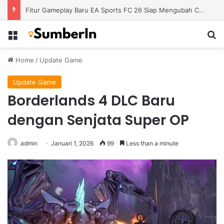
Fitur Gameplay Baru EA Sports FC 26 Siap Mengubah Cara Bermain di Lapangan Virtual
Menu
S
Home
/
Update Game
Update Game
Borderlands 4 DLC Baru
dengan Senjata Super OP
admin
Januari 1, 2026
99
Less than a minute