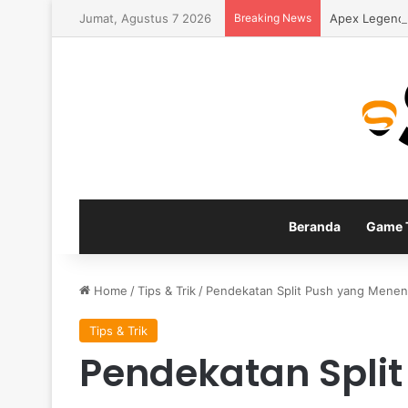
Jumat, Agustus 7 2026
Breaking News
Apex Legends
Beranda
Game T
Home
/
Tips & Trik
/
Pendekatan Split Push yang Menen
Tips & Trik
Pendekatan Split