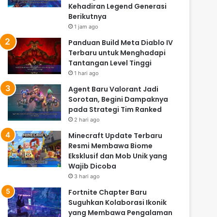
Kehadiran Legend Generasi
Berikutnya
1 jam ago
Panduan Build Meta Diablo IV
Terbaru untuk Menghadapi
Tantangan Level Tinggi
1 hari ago
Agent Baru Valorant Jadi
Sorotan, Begini Dampaknya
pada Strategi Tim Ranked
2 hari ago
Minecraft Update Terbaru
Resmi Membawa Biome
Eksklusif dan Mob Unik yang
Wajib Dicoba
3 hari ago
Fortnite Chapter Baru
Suguhkan Kolaborasi Ikonik
yang Membawa Pengalaman