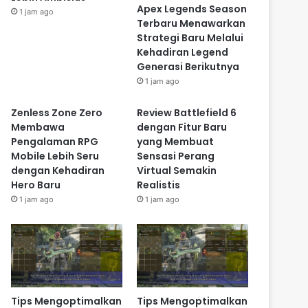
Apex Legends Season
1 jam ago
Terbaru Menawarkan
Strategi Baru Melalui
Kehadiran Legend
Generasi Berikutnya
1 jam ago
Zenless Zone Zero
Review Battlefield 6
Membawa
dengan Fitur Baru
Pengalaman RPG
yang Membuat
Mobile Lebih Seru
Sensasi Perang
dengan Kehadiran
Virtual Semakin
Hero Baru
Realistis
1 jam ago
1 jam ago
Tips Mengoptimalkan
Tips Mengoptimalkan