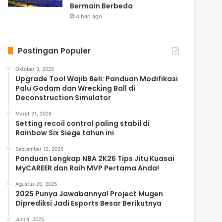
Bermain Berbeda
4 hari ago
Postingan Populer
Oktober 3, 2025
Upgrade Tool Wajib Beli: Panduan Modifikasi
Palu Godam dan Wrecking Ball di
Deconstruction Simulator
Maret 21, 2026
Setting recoil control paling stabil di
Rainbow Six Siege tahun ini
September 12, 2025
Panduan Lengkap NBA 2K26 Tips Jitu Kuasai
MyCAREER dan Raih MVP Pertama Anda!
Agustus 20, 2025
2025 Punya Jawabannya! Project Mugen
Diprediksi Jadi Esports Besar Berikutnya
Juni 9, 2025