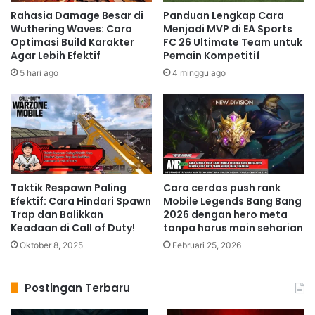
kesulitan dan pengalaman bermain secara
Rahasia Damage Besar di
Panduan Lengkap Cara
keseluruhan.
Wuthering Waves: Cara
Menjadi MVP di EA Sports
Optimasi Build Karakter
FC 26 Ultimate Team untuk
Mode Game:
Beberapa game menawarkan berbagai
Agar Lebih Efektif
Pemain Kompetitif
mode permainan, seperti mode
single-player
5 hari ago
4 minggu ago
dan
multiplayer
. Pilih mode yang paling sesuai dengan
preferensi dan tingkat keahlian Anda.
Mengoptimalkan Performa
PC/Gadget: Anti Lag dan
Main Lancar
Taktik Respawn Paling
Cara cerdas push rank
Lag
adalah musuh utama bagi para pemain game
Efektif: Cara Hindari Spawn
Mobile Legends Bang Bang
online.
Lag
dapat menyebabkan hilangnya kesempatan
Trap dan Balikkan
2026 dengan hero meta
Keadaan di Call of Duty!
tanpa harus main seharian
untuk
menang
dan membuat pengalaman bermain
Oktober 8, 2025
Februari 25, 2026
menjadi tidak menyenangkan. Untuk
menjamin anti lag
,
Anda perlu mengoptimalkan performa PC atau
gadget
Anda. Berikut beberapa langkah yang dapat Anda
Postingan Terbaru
lakukan: