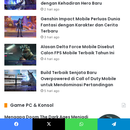
dengan Kehadiran Hero Baru
2 hari ago
Genshin Impact Mobile Perluas Dunia
Fantasi dengan Karakter dan Cerita
Terbaru
3 hari ago
Alasan Delta Force Mobile Disebut
Calon FPS Mobile Terbaik Tahun Ini
4 hari ago
Build Terbaik Senjata Baru
Overpowered di Call of Duty Mobile
untuk Mendominasi Pertandingan
5 hari ago
Game PC & Konsol
Mengapa Doom The Dark Ages Menjadi
Evolusi Baru Game FPS Bertema
Kerajaan Kuno