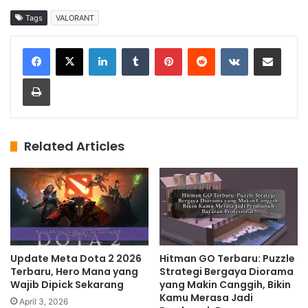
Tags
VALORANT
LinkedIn
Tumblr
Pinterest
Reddit
VKontakte
Share via Email
Print
Related Articles
Update Meta Dota 2 2026
Hitman GO Terbaru: Puzzle
Terbaru, Hero Mana yang
Strategi Bergaya Diorama
Wajib Dipick Sekarang
yang Makin Canggih, Bikin
Kamu Merasa Jadi
April 3, 2026