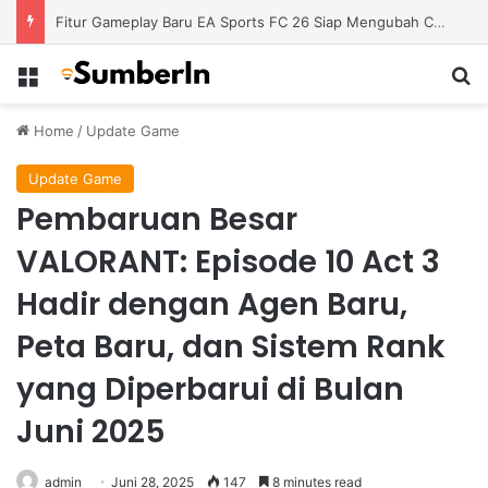
Fitur Gameplay Baru EA Sports FC 26 Siap Mengubah Cara Bermain di Lapangan Virtual
Menu
S
Home
/
Update Game
Update Game
Pembaruan Besar
VALORANT: Episode 10 Act 3
Hadir dengan Agen Baru,
Peta Baru, dan Sistem Rank
yang Diperbarui di Bulan
Juni 2025
admin
Juni 28, 2025
147
8 minutes read