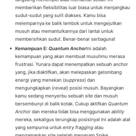
memberikan fleksibilitas luar biasa untuk menjangkau
sudut-sudut yang sulit diakses. Kamu bisa
melemparnya ke balik tembok untuk mengejutkan
musuh atau memantulkannya dari lantai untuk
membersihkan sudut. Benar-benar serbaguna!
Kemampuan E:
Quantum Anchor
Ini adalah
kemampuan yang akan membuat musuhmu merasa
frustrasi. Yunara dapat menempatkan sebuah
anchor
yang, jika diaktifkan, akan melepaskan gelombang
energi yang menekan (
suppress
) dan
mengungkapkan (
reveal
) posisi musuh. Bayangkan
kamu sedang menyerbu sebuah
site
dan musuh
bersembunyi di balik kotak. Cukup aktifkan
Quantum
Anchor
dan mereka tidak bisa menggunakan
ability
mereka, sekaligus terungkap posisinya! Ini adalah alat
yang sempurna untuk
entry fragging
atau
mengamankan
site
setelah menanam Spike.