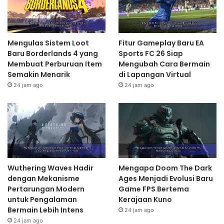
Mengulas Sistem Loot
Fitur Gameplay Baru EA
Baru Borderlands 4 yang
Sports FC 26 Siap
Membuat Perburuan Item
Mengubah Cara Bermain
Semakin Menarik
di Lapangan Virtual
24 jam ago
24 jam ago
Wuthering Waves Hadir
Mengapa Doom The Dark
dengan Mekanisme
Ages Menjadi Evolusi Baru
Pertarungan Modern
Game FPS Bertema
untuk Pengalaman
Kerajaan Kuno
Bermain Lebih Intens
24 jam ago
24 jam ago