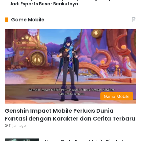
Jadi Esports Besar Berikutnya
Game Mobile
Game Mobile
Genshin Impact Mobile Perluas Dunia
Fantasi dengan Karakter dan Cerita Terbaru
11 jam ago