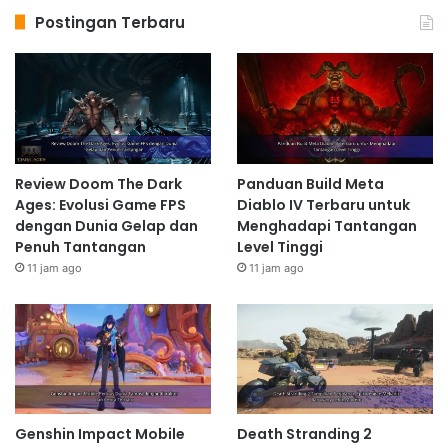
Postingan Terbaru
Review Doom The Dark
Panduan Build Meta
Ages: Evolusi Game FPS
Diablo IV Terbaru untuk
dengan Dunia Gelap dan
Menghadapi Tantangan
Penuh Tantangan
Level Tinggi
11 jam ago
11 jam ago
Genshin Impact Mobile
Death Stranding 2