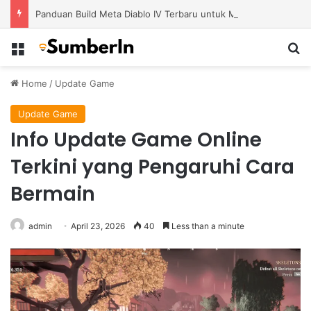
Panduan Build Meta Diablo IV Terbaru untuk Menghadapi Tantangan Level Tinggi
Menu
S
Home
/
Update Game
Update Game
Info Update Game Online
Terkini yang Pengaruhi Cara
Bermain
admin
April 23, 2026
40
Less than a minute