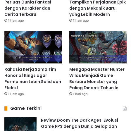
Perluas Dunia Fantasi
Tampilkan Perjalanan Epik
dengan Karakter dan
dengan Mekanik Baru
Cerita Terbaru
yang Lebih Modern
11 jam ago
11 jam ago
Rahasia Kerja Sama Tim
Mengapa Monster Hunter
Honor of Kings agar
Wilds Menjadi Game
Permainan Lebih Solid dan
Berburu Monster yang
Efektif
Paling Dinanti Tahun Ini
11 jam ago
1 hari ago
Game Terkini
Review Doom The Dark Ages: Evolusi
Game FPS dengan Dunia Gelap dan