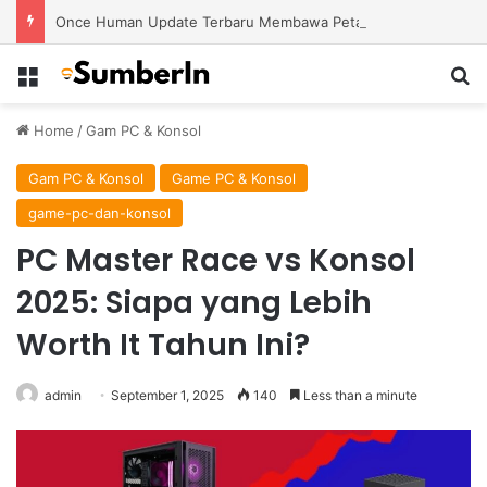
Once Human Update Terbaru Membawa Peta Baru dengan Misteri dan Konten Eksplorasi Lebih Banyak
Menu
S
Home
/
Gam PC & Konsol
Gam PC & Konsol
Game PC & Konsol
game-pc-dan-konsol
PC Master Race vs Konsol
2025: Siapa yang Lebih
Worth It Tahun Ini?
admin
September 1, 2025
140
Less than a minute