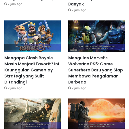
Banyak
7 jam ago
7 jam ago
Mengapa Clash Royale
Mengulas Marvel’s
Masih Menjadi Favorit? Ini
Wolverine PS5: Game
Keunggulan Gameplay
Superhero Baru yang Siap
Strategi yang Sulit
Membawa Pengalaman
Ditandingi
Berbeda
7 jam ago
7 jam ago