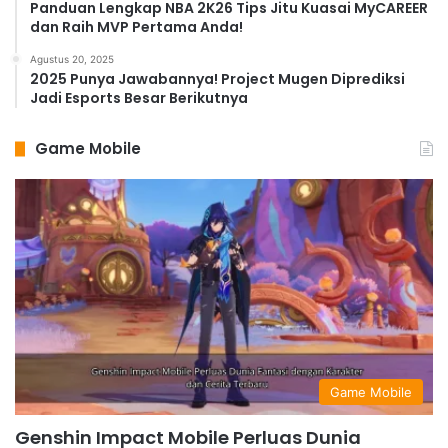
West
,
Burning Shores
menjanjikan petualangan baru
Panduan Lengkap NBA 2K26 Tips Jitu Kuasai MyCAREER
dengan Aloy di lokasi yang menakjubkan. Grafik
dan Raih MVP Pertama Anda!
yang detail dan pertarungan yang intens
Agustus 20, 2025
membuat game ini menjadi salah satu judul
2025 Punya Jawabannya! Project Mugen Diprediksi
Jadi Esports Besar Berikutnya
eksklusif PS5 yang paling dinantikan.
Review
awal
menunjukkan peningkatan signifikan dalam hal
Game Mobile
visual dan
gameplay
.
Star Wars Jedi: Survivor
(Multiplatform, namun dengan fitur
eksklusif Xbox)
Meskipun tersedia di berbagai platform,
Star Wars
Jedi: Survivor
memiliki fitur eksklusif untuk Xbox
Series X/S, yang membuatnya menjadi pilihan
menarik bagi pengguna konsol tersebut.
Review
Game Mobile
menunjukkan peningkatan
gameplay
yang
signifikan dibandingkan pendahulunya, dengan
Genshin Impact Mobile Perluas Dunia