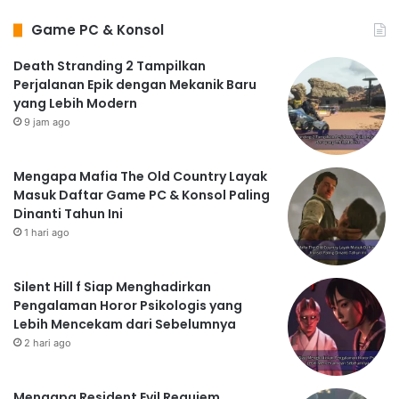
Game PC & Konsol
Death Stranding 2 Tampilkan
Perjalanan Epik dengan Mekanik Baru
yang Lebih Modern
9 jam ago
Mengapa Mafia The Old Country Layak
Masuk Daftar Game PC & Konsol Paling
Dinanti Tahun Ini
1 hari ago
Silent Hill f Siap Menghadirkan
Pengalaman Horor Psikologis yang
Lebih Mencekam dari Sebelumnya
2 hari ago
Mengapa Resident Evil Requiem