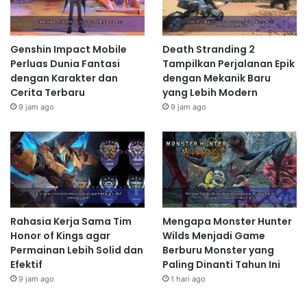
Bethesda, menjanjikan pengalaman eksplorasi
yang tak terbatas. Dengan dunia terbuka yang
luas, ribuan planet untuk dijelajahi, dan sistem
Genshin Impact Mobile
Death Stranding 2
penyesuaian karakter yang mendalam,
Starfield
Perluas Dunia Fantasi
Tampilkan Perjalanan Epik
berpotensi menjadi salah satu game RPG terbaik
dengan Karakter dan
dengan Mekanik Baru
sepanjang masa.
Review
awal menekankan
Cerita Terbaru
yang Lebih Modern
9 jam ago
9 jam ago
kedalaman cerita dan kebebasan pemain dalam
menjelajahi alam semesta. Perlu diperhatikan
bahwa spesifikasi PC yang tinggi mungkin
diperlukan untuk menjalankan game ini dengan
lancar.
Hogwarts Legacy 2
(Warner Bros.
Rahasia Kerja Sama Tim
Mengapa Monster Hunter
Games)
Honor of Kings agar
Wilds Menjadi Game
Permainan Lebih Solid dan
Berburu Monster yang
Kesuksesan
Hogwarts Legacy
telah memicu
Efektif
Paling Dinanti Tahun Ini
9 jam ago
1 hari ago
antisipasi tinggi untuk sekuelnya.
Hogwarts Legacy
2
diprediksi akan membawa para pemain kembali