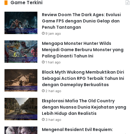
Game Terkini
ke dunia sihir yang memikat, dengan tambahan
fitur baru, cerita yang lebih menarik, dan
Review Doom The Dark Ages: Evolusi
kemungkinan pengembangan lebih lanjut pada
Game FPS dengan Dunia Gelap dan
Penuh Tantangan
sistem sihir dan karakter. Para penggemar dunia
9 jam ago
Harry Potter pasti akan menyambut baik
kembalinya petualangan di sekolah sihir ternama
Mengapa Monster Hunter Wilds
Menjadi Game Berburu Monster yang
ini. Perkiraan
review
menunjukkan peningkatan
Paling Dinanti Tahun Ini
grafis dan
gameplay
yang lebih halus.
1 hari ago
Black Myth Wukong Membuktikan Diri
Game Independen yang
Sebagai Action RPG Terbaik Tahun Ini
dengan Gameplay Berkualitas
Menjanjikan
2 hari ago
Eksplorasi Mafia The Old Country
Selain game AAA, tahun 2025 juga diramaikan oleh
dengan Nuansa Dunia Kejahatan yang
game independen (indie) yang menawarkan
Lebih Hidup dan Realistis
kreativitas dan inovasi yang luar biasa. Berikut
3 hari ago
beberapa contohnya:
Mengenal Resident Evil Requiem: