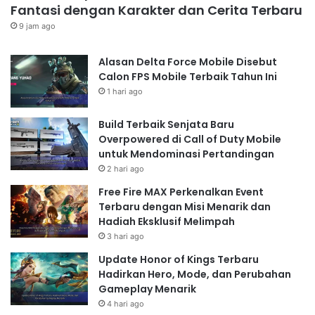
pertarungan yang lebih dinamis dan cerita yang
Fantasi dengan Karakter dan Cerita Terbaru
lebih dalam.
9 jam ago
Alasan Delta Force Mobile Disebut
Kesimpulan
Calon FPS Mobile Terbaik Tahun Ini
1 hari ago
Tahun 2025 dipenuhi dengan game-game terbaru
Build Terbaik Senjata Baru
PC dan konsol yang menawarkan pengalaman
Overpowered di Call of Duty Mobile
bermain yang tak terlupakan. Dari game AAA yang
untuk Mendominasi Pertandingan
ambisius hingga game indie yang inovatif,
2 hari ago
terdapat pilihan yang beragam untuk memenuhi
Free Fire MAX Perkenalkan Event
selera setiap gamer. Pastikan untuk selalu
Terbaru dengan Misi Menarik dan
memperbarui informasi tentang rilis game terbaru
Hadiah Eksklusif Melimpah
dan
review
-nya agar tidak ketinggalan petualangan
3 hari ago
virtual yang seru!
Update Honor of Kings Terbaru
Hadirkan Hero, Mode, dan Perubahan
Gameplay Menarik
4 hari ago