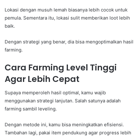
Lokasi dengan musuh lemah biasanya lebih cocok untuk
pemula. Sementara itu, lokasi sulit memberikan loot lebih
baik.
Dengan strategi yang benar, dia bisa mengoptimalkan hasil
farming.
Cara Farming Level Tinggi
Agar Lebih Cepat
Supaya memperoleh hasil optimal, kamu wajib
menggunakan strategi lanjutan. Salah satunya adalah
farming sambil leveling.
Dengan metode ini, kamu bisa meningkatkan efisiensi.
Tambahan lagi, pakai item pendukung agar progress lebih