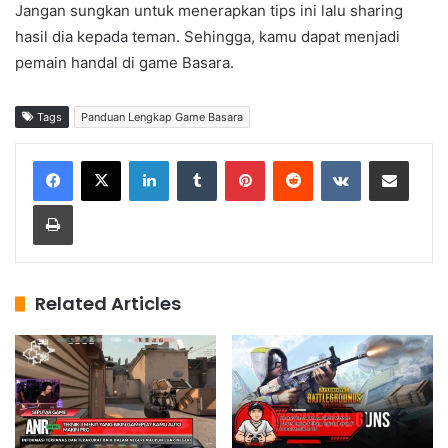
Jangan sungkan untuk menerapkan tips ini lalu sharing
hasil dia kepada teman. Sehingga, kamu dapat menjadi
pemain handal di game Basara.
Tags
Panduan Lengkap Game Basara
LinkedIn
Tumblr
Pinterest
Reddit
VKontakte
Share via Email
Print
Related Articles