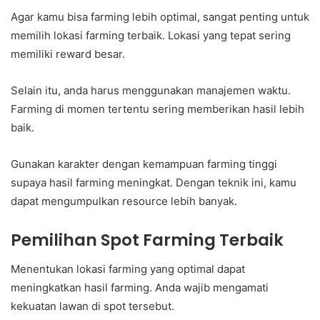
Agar kamu bisa farming lebih optimal, sangat penting untuk
memilih lokasi farming terbaik. Lokasi yang tepat sering
memiliki reward besar.
Selain itu, anda harus menggunakan manajemen waktu.
Farming di momen tertentu sering memberikan hasil lebih
baik.
Gunakan karakter dengan kemampuan farming tinggi
supaya hasil farming meningkat. Dengan teknik ini, kamu
dapat mengumpulkan resource lebih banyak.
Pemilihan Spot Farming Terbaik
Menentukan lokasi farming yang optimal dapat
meningkatkan hasil farming. Anda wajib mengamati
kekuatan lawan di spot tersebut.