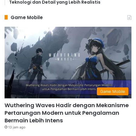
Teknologi dan Detail yang Lebih Realistis
Game Mobile
Game Mobile
Wuthering Waves Hadir dengan Mekanisme
Pertarungan Modern untuk Pengalaman
Bermain Lebih Intens
13 jam ago