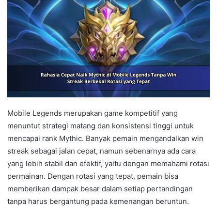
Mobile Legends merupakan game kompetitif yang
menuntut strategi matang dan konsistensi tinggi untuk
mencapai rank Mythic. Banyak pemain mengandalkan win
streak sebagai jalan cepat, namun sebenarnya ada cara
yang lebih stabil dan efektif, yaitu dengan memahami rotasi
permainan. Dengan rotasi yang tepat, pemain bisa
memberikan dampak besar dalam setiap pertandingan
tanpa harus bergantung pada kemenangan beruntun.