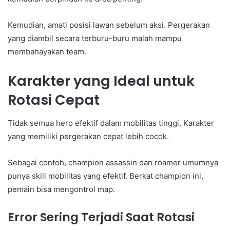
Kemudian, amati posisi lawan sebelum aksi. Pergerakan
yang diambil secara terburu-buru malah mampu
membahayakan team.
Karakter yang Ideal untuk
Rotasi Cepat
Tidak semua hero efektif dalam mobilitas tinggi. Karakter
yang memiliki pergerakan cepat lebih cocok.
Sebagai contoh, champion assassin dan roamer umumnya
punya skill mobilitas yang efektif. Berkat champion ini,
pemain bisa mengontrol map.
Error Sering Terjadi Saat Rotasi