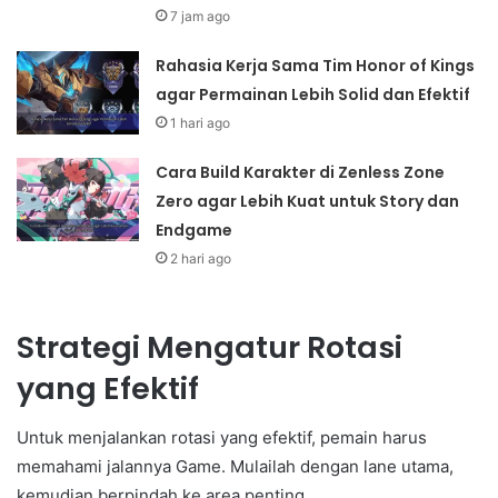
7 jam ago
Rahasia Kerja Sama Tim Honor of Kings
agar Permainan Lebih Solid dan Efektif
1 hari ago
Cara Build Karakter di Zenless Zone
Zero agar Lebih Kuat untuk Story dan
Endgame
2 hari ago
Strategi Mengatur Rotasi
yang Efektif
Untuk menjalankan rotasi yang efektif, pemain harus
memahami jalannya Game. Mulailah dengan lane utama,
kemudian berpindah ke area penting.