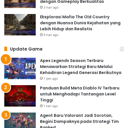
dengan Gameplay Berkualitas
3 hari ago
Eksplorasi Mafia The Old Country
dengan Nuansa Dunia Kejahatan yang
Lebih Hidup dan Realistis
4 hari ago
Update Game
Apex Legends Season Terbaru
Menawarkan Strategi Baru Melalui
Kehadiran Legend Generasi Berikutnya
7 jam ago
Panduan Build Meta Diablo IV Terbaru
untuk Menghadapi Tantangan Level
Tinggi
1 hari ago
Agent Baru Valorant Jadi Sorotan,
Begini Dampaknya pada Strategi Tim
Ranked