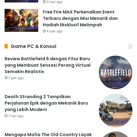
3 hari ago
Free Fire MAX Perkenalkan Event
Terbaru dengan Misi Menarik dan
Hadiah Eksklusif Melimpah
4 hari ago
Game PC & Konsol
Review Battlefield 6 dengan Fitur Baru
yang Membuat Sensasi Perang Virtual
Semakin Realistis
7 jam ago
Death Stranding 2 Tampilkan
Perjalanan Epik dengan Mekanik Baru
yang Lebih Modern
1 hari ago
Mengapa Mafia The Old Country Layak