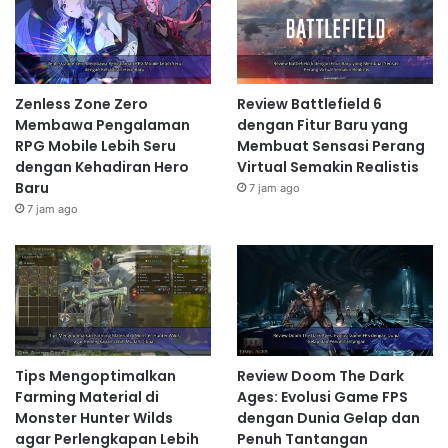
Zenless Zone Zero
Review Battlefield 6
Membawa Pengalaman
dengan Fitur Baru yang
RPG Mobile Lebih Seru
Membuat Sensasi Perang
dengan Kehadiran Hero
Virtual Semakin Realistis
Baru
7 jam ago
7 jam ago
Tips Mengoptimalkan
Review Doom The Dark
Farming Material di
Ages: Evolusi Game FPS
Monster Hunter Wilds
dengan Dunia Gelap dan
agar Perlengkapan Lebih
Penuh Tantangan