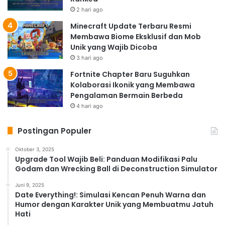
2 hari ago
Minecraft Update Terbaru Resmi
Membawa Biome Eksklusif dan Mob
Unik yang Wajib Dicoba
3 hari ago
Fortnite Chapter Baru Suguhkan
Kolaborasi Ikonik yang Membawa
Pengalaman Bermain Berbeda
4 hari ago
Postingan Populer
Oktober 3, 2025
Upgrade Tool Wajib Beli: Panduan Modifikasi Palu
Godam dan Wrecking Ball di Deconstruction Simulator
Juni 9, 2025
Date Everything!: Simulasi Kencan Penuh Warna dan
Humor dengan Karakter Unik yang Membuatmu Jatuh
Hati