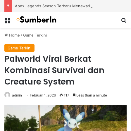
Apex Legends Season Terbaru Menawarkan Strategi Baru Melalui Kehadiran Legend Generasi Berikutnya
Menu
S
Home
/
Game Terkini
Game Terkini
Palworld Viral Berkat
Kombinasi Survival dan
Creature System
admin
Februari 1, 2026
117
Less than a minute