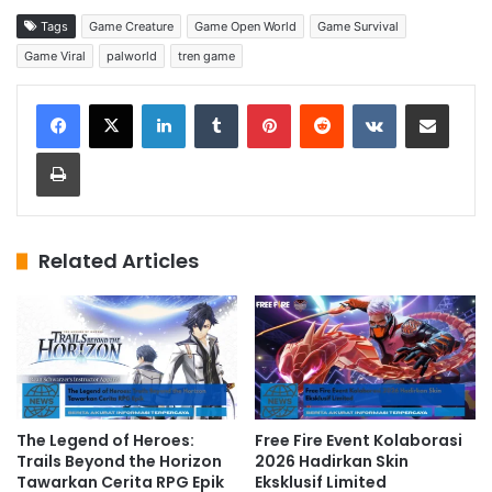
Tags
Game Creature
Game Open World
Game Survival
Game Viral
palworld
tren game
LinkedIn
Tumblr
Pinterest
Reddit
VKontakte
Share via Email
Print
Related Articles
The Legend of Heroes:
Free Fire Event Kolaborasi
Trails Beyond the Horizon
2026 Hadirkan Skin
Tawarkan Cerita RPG Epik
Eksklusif Limited