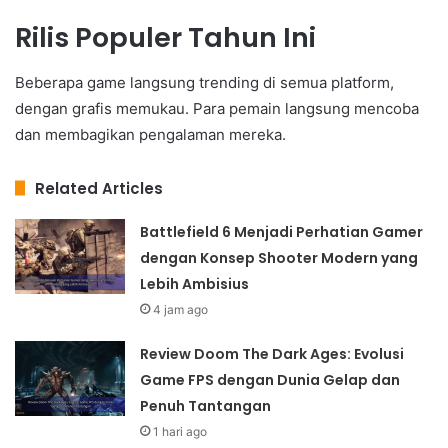
Rilis Populer Tahun Ini
Beberapa game langsung trending di semua platform,
dengan grafis memukau. Para pemain langsung mencoba
dan membagikan pengalaman mereka.
Related Articles
Battlefield 6 Menjadi Perhatian Gamer
dengan Konsep Shooter Modern yang
Lebih Ambisius
4 jam ago
Review Doom The Dark Ages: Evolusi
Game FPS dengan Dunia Gelap dan
Penuh Tantangan
1 hari ago