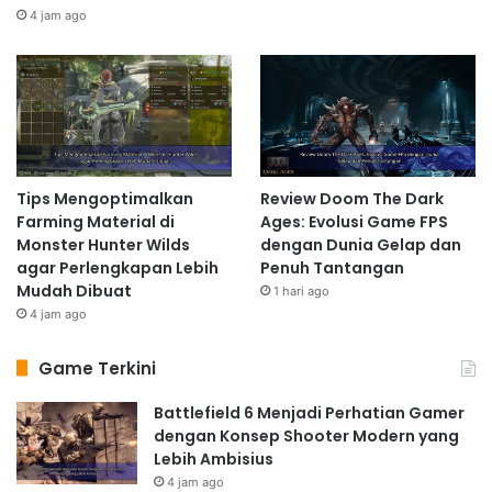
4 jam ago
Tips Mengoptimalkan
Review Doom The Dark
Farming Material di
Ages: Evolusi Game FPS
Monster Hunter Wilds
dengan Dunia Gelap dan
agar Perlengkapan Lebih
Penuh Tantangan
Mudah Dibuat
1 hari ago
4 jam ago
Game Terkini
Battlefield 6 Menjadi Perhatian Gamer
dengan Konsep Shooter Modern yang
Lebih Ambisius
4 jam ago