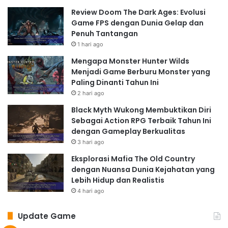
Review Doom The Dark Ages: Evolusi
Game FPS dengan Dunia Gelap dan
Penuh Tantangan
1 hari ago
Mengapa Monster Hunter Wilds
Menjadi Game Berburu Monster yang
Paling Dinanti Tahun Ini
2 hari ago
Black Myth Wukong Membuktikan Diri
Sebagai Action RPG Terbaik Tahun Ini
dengan Gameplay Berkualitas
3 hari ago
Eksplorasi Mafia The Old Country
dengan Nuansa Dunia Kejahatan yang
Lebih Hidup dan Realistis
4 hari ago
Update Game