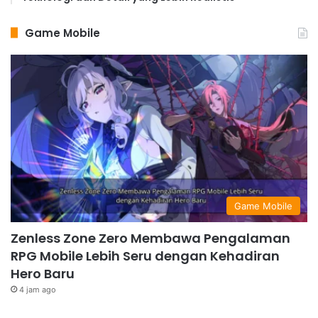
Game Mobile
Game Mobile
Zenless Zone Zero Membawa Pengalaman
RPG Mobile Lebih Seru dengan Kehadiran
Hero Baru
4 jam ago