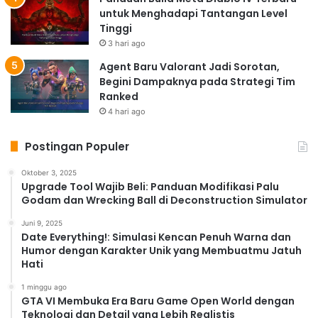
untuk Menghadapi Tantangan Level
Tinggi
3 hari ago
Agent Baru Valorant Jadi Sorotan,
Begini Dampaknya pada Strategi Tim
Ranked
4 hari ago
Postingan Populer
Oktober 3, 2025
Upgrade Tool Wajib Beli: Panduan Modifikasi Palu
Godam dan Wrecking Ball di Deconstruction Simulator
Juni 9, 2025
Date Everything!: Simulasi Kencan Penuh Warna dan
Humor dengan Karakter Unik yang Membuatmu Jatuh
Hati
1 minggu ago
GTA VI Membuka Era Baru Game Open World dengan
Teknologi dan Detail yang Lebih Realistis