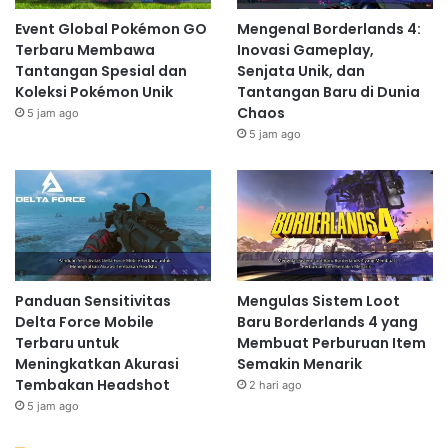
Event Global Pokémon GO
Mengenal Borderlands 4:
Terbaru Membawa
Inovasi Gameplay,
Tantangan Spesial dan
Senjata Unik, dan
Koleksi Pokémon Unik
Tantangan Baru di Dunia
Chaos
5 jam ago
5 jam ago
Panduan Sensitivitas
Mengulas Sistem Loot
Delta Force Mobile
Baru Borderlands 4 yang
Terbaru untuk
Membuat Perburuan Item
Meningkatkan Akurasi
Semakin Menarik
Tembakan Headshot
2 hari ago
5 jam ago