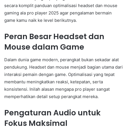
secara komplit panduan optimalisasi headset dan mouse
gaming ala pro player 2025 agar pengalaman bermain
game kamu naik ke level berikutnya.
Peran Besar Headset dan
Mouse dalam Game
Dalam dunia game modern, perangkat bukan sekadar alat
pendukung. Headset dan mouse menjadi bagian utama dari
interaksi pemain dengan game. Optimalisasi yang tepat
membantu meningkatkan reaksi, ketepatan, serta
konsistensi. Inilah alasan mengapa pro player sangat
memperhatikan detail setup perangkat mereka.
Pengaturan Audio untuk
Fokus Maksimal