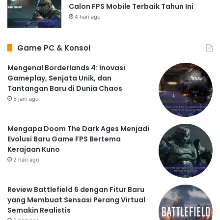
Calon FPS Mobile Terbaik Tahun Ini
4 hari ago
Game PC & Konsol
Mengenal Borderlands 4: Inovasi
Gameplay, Senjata Unik, dan
Tantangan Baru di Dunia Chaos
5 jam ago
Mengapa Doom The Dark Ages Menjadi
Evolusi Baru Game FPS Bertema
Kerajaan Kuno
2 hari ago
Review Battlefield 6 dengan Fitur Baru
yang Membuat Sensasi Perang Virtual
Semakin Realistis