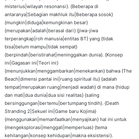
misterius|wilayah resonansi}. {Beberapa di
antaranya|Sebagian makhluk itu|Beberapa sosok}
{mungkin|diduga|kemungkinan besar}
{merupakan|adalah|berasal dari} {jiwa-jiwa
terperangkap|roh manusia|entitas BT} yang {tidak
bisa|belum mampu|tidak sempat}
{berpindah|beristirahat|meninggalkan dunia}. {Konsep
ini|Gagasan ini|Teori ini}
{menunjukkan|menggambarkan|menekankan} bahwa {The
Beach|dimensi pantai ini|ruang spiritual itu} {adalah
tempat|merupakan ruang|menjadi wadah} di mana {hidup
dan mati|dua dunia|dua sisi realitas} {saling
bersinggungan|bertemu|bertumpang tindih}. {Death
Stranding 2|Sekuel ini|Game baru Kojima}
{menggunakan|memanfaatkan|menyajikan} hal ini untuk
{mengeksplorasi|menggali|memperluas} {tema
kehilangan|konsep kehidupan|makna eksistensi}.