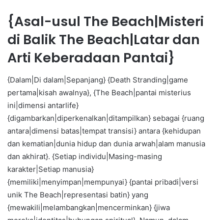
{Asal-usul The Beach|Misteri
di Balik The Beach|Latar dan
Arti Keberadaan Pantai}
{Dalam|Di dalam|Sepanjang} {Death Stranding|game
pertama|kisah awalnya}, {The Beach|pantai misterius
ini|dimensi antarlife}
{digambarkan|diperkenalkan|ditampilkan} sebagai {ruang
antara|dimensi batas|tempat transisi} antara {kehidupan
dan kematian|dunia hidup dan dunia arwah|alam manusia
dan akhirat}. {Setiap individu|Masing-masing
karakter|Setiap manusia}
{memiliki|menyimpan|mempunyai} {pantai pribadi|versi
unik The Beach|representasi batin} yang
{mewakili|melambangkan|mencerminkan} {jiwa