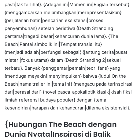
pasti|tak terlihat}. {Adegan ini|Momen ini|Bagian tersebut}
{menggambarkan|melambangkan|merepresentasikan}
{perjalanan batin|pencarian eksistensi|proses
penyembuhan} setelah peristiwa {Death Stranding
pertama|tragedi besar|kehancuran dunia lama}. {The
Beach|Pantai simbolik ini|Tempat transisi itu}
{menjadi|adalah|berfungsi sebagai} {jantung cerita|pusat
misteri|fokus utama} dalam {Death Stranding 2|sekuel
terbaru}. Banyak {penggemar|pemain|teori fans} yang
{menduga|meyakini|menyimpulkan} bahwa {judul On the
Beach|nama trailer ini|tema ini} {mengacu pada|terinspirasi
dari|berasal dari} {novel pasca-apokaliptik klasik|kisah fiksi
ilmiah|referensi budaya populer} dengan {tema
kesendirian|harapan dan kehancuran|dilema eksistensial}.
{Hubungan The Beach dengan
Dunia Nyata|Inspirasi di Balik