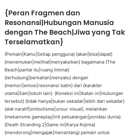
{Peran Fragmen dan
Resonansi|Hubungan Manusia
dengan The Beach|Jiwa yang Tak
Terselamatkan}
{Pemain|Kamu|Setiap pengguna} {akan|bisa|dapat}
{menemukan|melihat|menyaksikan} bagaimana {The
Beach|pantai itu|ruang liminal}
{terhubung|berkaitan|menyatu} dengan
{memori|emosi|resonansi batin} dari {karakter
utama|Sam|tokoh lain}. {Koneksi ini|Ikatan ini|Hubungan
tersebut} {tidak hanya|bukan sekadar|lebih dari sekadar}
{alat naratif|simbolisme|unsur visual}, melainkan
{mekanisme gameplay|inti petualangan|pondasi dunia}.
{Death Stranding 2|Game ini|Karya Kojima}
{mendorong|mengajak|menantang} pemain untuk