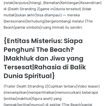
{retak|terputus|hilang}. {Kematian|Kehilangan|Kesendirian}
di {Death Stranding 2|game ini|dunia tersebut} {tidak
mutlak|bukan akhir|bisa dilampaui} — mereka
{beresonansi|terhubung|bergelombang} melalui {The
Beach|pantai simbolis|ruang liminal} itu sendiri.
{Entitas Misterius: Siapa
Penghuni The Beach?
|Makhluk dan Jiwa yang
Tersesat|Rahasia di Balik
Dunia Spiritual}
{Trailer Death Stranding 2|Cuplikan terbaru|Video teaser}
{menampilkan|memperlihatkan|memunculkan} beberapa
{entitas|makhluk|figura aneh} yang
{tampak|terlihat|muncul} di sekitar {The Beach|pantai