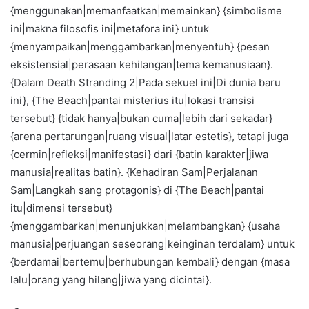
{menggunakan|memanfaatkan|memainkan} {simbolisme
ini|makna filosofis ini|metafora ini} untuk
{menyampaikan|menggambarkan|menyentuh} {pesan
eksistensial|perasaan kehilangan|tema kemanusiaan}.
{Dalam Death Stranding 2|Pada sekuel ini|Di dunia baru
ini}, {The Beach|pantai misterius itu|lokasi transisi
tersebut} {tidak hanya|bukan cuma|lebih dari sekadar}
{arena pertarungan|ruang visual|latar estetis}, tetapi juga
{cermin|refleksi|manifestasi} dari {batin karakter|jiwa
manusia|realitas batin}. {Kehadiran Sam|Perjalanan
Sam|Langkah sang protagonis} di {The Beach|pantai
itu|dimensi tersebut}
{menggambarkan|menunjukkan|melambangkan} {usaha
manusia|perjuangan seseorang|keinginan terdalam} untuk
{berdamai|bertemu|berhubungan kembali} dengan {masa
lalu|orang yang hilang|jiwa yang dicintai}.