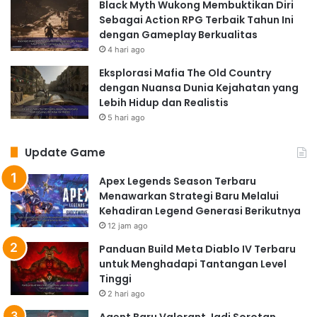
Black Myth Wukong Membuktikan Diri
Sebagai Action RPG Terbaik Tahun Ini
dengan Gameplay Berkualitas
4 hari ago
Eksplorasi Mafia The Old Country
dengan Nuansa Dunia Kejahatan yang
Lebih Hidup dan Realistis
5 hari ago
Update Game
Apex Legends Season Terbaru
Menawarkan Strategi Baru Melalui
Kehadiran Legend Generasi Berikutnya
12 jam ago
Panduan Build Meta Diablo IV Terbaru
untuk Menghadapi Tantangan Level
Tinggi
2 hari ago
Agent Baru Valorant Jadi Sorotan,