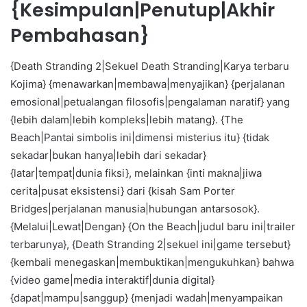
{Kesimpulan|Penutup|Akhir
Pembahasan}
{Death Stranding 2|Sekuel Death Stranding|Karya terbaru
Kojima} {menawarkan|membawa|menyajikan} {perjalanan
emosional|petualangan filosofis|pengalaman naratif} yang
{lebih dalam|lebih kompleks|lebih matang}. {The
Beach|Pantai simbolis ini|dimensi misterius itu} {tidak
sekadar|bukan hanya|lebih dari sekadar}
{latar|tempat|dunia fiksi}, melainkan {inti makna|jiwa
cerita|pusat eksistensi} dari {kisah Sam Porter
Bridges|perjalanan manusia|hubungan antarsosok}.
{Melalui|Lewat|Dengan} {On the Beach|judul baru ini|trailer
terbarunya}, {Death Stranding 2|sekuel ini|game tersebut}
{kembali menegaskan|membuktikan|mengukuhkan} bahwa
{video game|media interaktif|dunia digital}
{dapat|mampu|sanggup} {menjadi wadah|menyampaikan