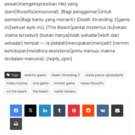
pesan|mengekspresikan ide} yang
{seni|filosofis|emosional}. {Bagi penggemar|Untuk
pemain|Bagi kamu yang menanti} {Death Stranding 2|game
ini|sekuel epik ini}, {The Beach|pantai misterius itu|lokasi
utama tersebut} {bukan hanya|tidak sekadar|lebih dari
sekadar} tempat — ia {adalah|merupakan|menjadi} {cermin
kehidupan|metafora eksistensi|pintu menuju makna
terdalam manusia}. {/wpts_spin]
Tags
analisis game
Death Stranding 2
dunia pasca-apokaliptik
hideo kojima
lore game
misteri game
narasi filosofis
on the beach
the beach
trailer terbaru
LinkedIn
Tumblr
Pinterest
Reddit
VKontakte
Share via Email
Print