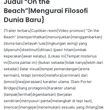
Judul “On the
Beach”|Mengurai Filosofi
Dunia Baru}
{Trailer terbaru|Cuplikan resmi|Video promosi} “On the
Beach” {memperlihatkan|menunjukkan|menggambarkan}
{dunia baru|wilayah luas|lingkungan asing} yang
{dipenuhi|diselimuti|dihiasi} {pasir hitam|ombak
keperakan|awan kelabu}. {Lokasi ini|Tempat misterius
ini|Dunia pantai ini} {bukan sekadar|tidak hanya|lebih dari
sekadar} {latar visual|tempat pemandangan|arena
bermain}, tetapi {simbol|metafora|cerminan} dari
{emosi|jiwa|perasaan} karakter utama. {Sam Porter
Bridges|Sang protagonis|Karakter utama}
{tampak|terlihat|digambarkan} {berjalan
sendirian|menyusuri pantai|melangkah di tepi laut},
{mencari|mengejar|menemukan} sesuatu yang {hilang|tak