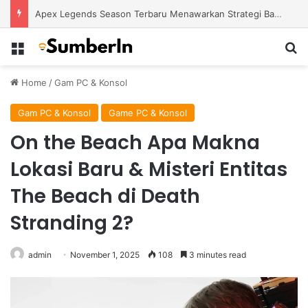
Apex Legends Season Terbaru Menawarkan Strategi Baru Melalui Kehadiran Legend Generasi Berikutnya
Menu
S
Home
/
Gam PC & Konsol
Gam PC & Konsol
Game PC & Konsol
On the Beach Apa Makna
Lokasi Baru & Misteri Entitas
The Beach di Death
Stranding 2?
admin
November 1, 2025
108
3 minutes read