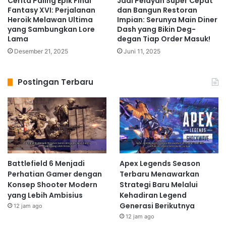
Cerita Paling Epik Final
Jadi Pelayan Super Cepat
Fantasy XVI: Perjalanan
dan Bangun Restoran
Heroik Melawan Ultima
Impian: Serunya Main Diner
yang Sambungkan Lore
Dash yang Bikin Deg-
Lama
degan Tiap Order Masuk!
Desember 21, 2025
Juni 11, 2025
Postingan Terbaru
Battlefield 6 Menjadi
Apex Legends Season
Perhatian Gamer dengan
Terbaru Menawarkan
Konsep Shooter Modern
Strategi Baru Melalui
yang Lebih Ambisius
Kehadiran Legend
Generasi Berikutnya
12 jam ago
12 jam ago