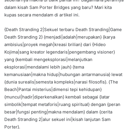
dalam kisah Sam Porter Bridges yang baru? Mari kita
kupas secara mendalam di artikel ini.
{Death Stranding 2|Sekuel terbaru Death Stranding|Game
Death Stranding 2} {menjadi|adalah|merupakan} {karya
ambisius|proyek megah|kreasi brilian} dari {Hideo
Kojima|sang kreator legendaris|pengembang visioner}
yang {kembali mengeksplorasi|melanjutkan
eksplorasi|mendalami lebih jauh} {tema
kemanusiaan|makna hidup|hubungan antarmanusia} lewat
{dunia surealis|semesta kompleks|narasi filosofis}. {The
Beach|Pantai misterius|dimensi tepi kehidupan}
{muncul|hadir|diperkenalkan} kembali sebagai {latar
simbolik|tempat metaforis|ruang spiritual} dengan {peran
besar|fungsi penting|makna mendalam} dalam {cerita
Death Stranding 2|alur sekuel ini|kisah lanjutan Sam
Porter}.