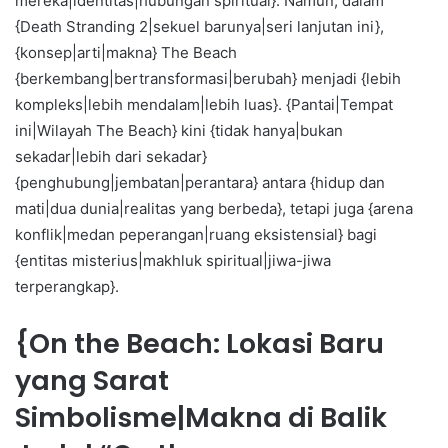
mereka|identitas|hubungan spiritual}. Namun, dalam
{Death Stranding 2|sekuel barunya|seri lanjutan ini},
{konsep|arti|makna} The Beach
{berkembang|bertransformasi|berubah} menjadi {lebih
kompleks|lebih mendalam|lebih luas}. {Pantai|Tempat
ini|Wilayah The Beach} kini {tidak hanya|bukan
sekadar|lebih dari sekadar}
{penghubung|jembatan|perantara} antara {hidup dan
mati|dua dunia|realitas yang berbeda}, tetapi juga {arena
konflik|medan peperangan|ruang eksistensial} bagi
{entitas misterius|makhluk spiritual|jiwa-jiwa
terperangkap}.
{On the Beach: Lokasi Baru
yang Sarat
Simbolisme|Makna di Balik