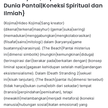
Dunia Pantai|Koneksi Spiritual dan
Ilmiah}
{Kojima|Hideo Kojima|Sang kreator}
{dikenal|terkenal|masyhur} {gemar|suka|sering}
{memadukan|menggabungkan|mengkolaborasikan}
{filsafat|sains|mitologi} dalam {karyanya|game
buatannya|narasinya}. {The Beach|Pantai misterius
ini|dimensi simbolik} {mungkin|kemungkinan|diduga}
{terinspirasi dari|berakar pada|berkaitan dengan} {konsep
liminal space|gagasan kehidupan setelah mati|pandangan
eksistensialisme}. Dalam {Death Stranding 2|sekuel
ini|kisah lanjutan}, {The Beach|pantai itu|dimensi tersebut}
{tidak hanya|bukan cuma|lebih dari sekadar} tempat
{transisi|perpindahan|pemisahan}, tetapi
{mewakili|melambangkan|menjadi metafora} {koneksi
manusia|hubungan sosial|ikatan emosional} yang