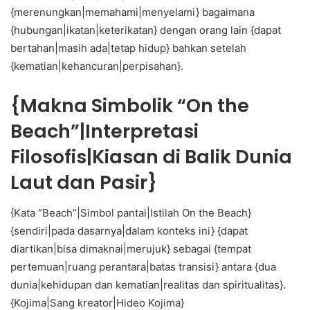
{merenungkan|memahami|menyelami} bagaimana
{hubungan|ikatan|keterikatan} dengan orang lain {dapat
bertahan|masih ada|tetap hidup} bahkan setelah
{kematian|kehancuran|perpisahan}.
{Makna Simbolik “On the
Beach”|Interpretasi
Filosofis|Kiasan di Balik Dunia
Laut dan Pasir}
{Kata “Beach”|Simbol pantai|Istilah On the Beach}
{sendiri|pada dasarnya|dalam konteks ini} {dapat
diartikan|bisa dimaknai|merujuk} sebagai {tempat
pertemuan|ruang perantara|batas transisi} antara {dua
dunia|kehidupan dan kematian|realitas dan spiritualitas}.
{Kojima|Sang kreator|Hideo Kojima}