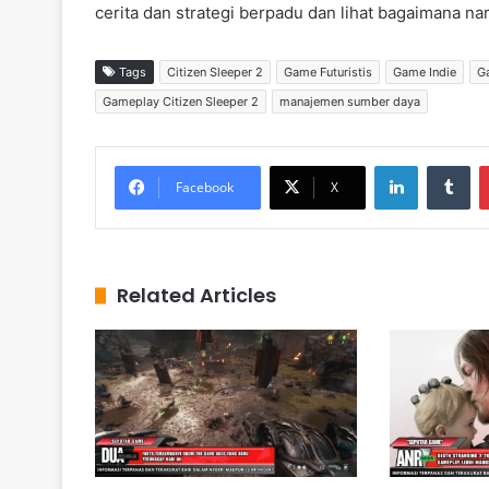
cerita dan strategi berpadu dan lihat bagaimana na
Tags
Citizen Sleeper 2
Game Futuristis
Game Indie
G
Gameplay Citizen Sleeper 2
manajemen sumber daya
LinkedIn
Tumblr
Facebook
X
Related Articles