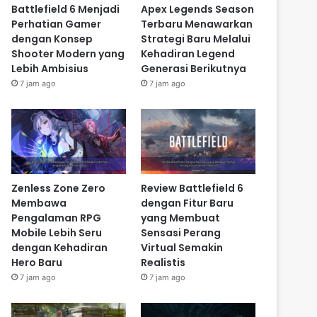
Battlefield 6 Menjadi
Apex Legends Season
Perhatian Gamer
Terbaru Menawarkan
dengan Konsep
Strategi Baru Melalui
Shooter Modern yang
Kehadiran Legend
Lebih Ambisius
Generasi Berikutnya
7 jam ago
7 jam ago
Zenless Zone Zero
Review Battlefield 6
Membawa
dengan Fitur Baru
Pengalaman RPG
yang Membuat
Mobile Lebih Seru
Sensasi Perang
dengan Kehadiran
Virtual Semakin
Hero Baru
Realistis
7 jam ago
7 jam ago