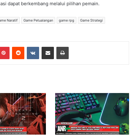
rasi dapat berkembang melalui pilihan pemain.
ame Naratif
Game Petualangan
game rpg
Game Strategi
Pinterest
Reddit
VKontakte
Share via Email
Print