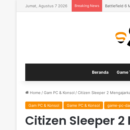
Jumat, Agustus 7 2026
Breaking News
Apex Legends
Beranda
Game T
Home
/
Gam PC & Konsol
/
Citizen Sleeper 2 Mengajar
Gam PC & Konsol
Game PC & Konsol
game-pc-da
Citizen Sleeper 