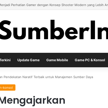
 Season Terbaru Menawarkan Strategi Baru Melalui Kehadiran Legend G
erkini
Update Game
Game Mobile
Game PC & Konsol
kan Pendekatan Naratif Terbaik untuk Manajemen Sumber Daya
n-konsol
2 Mengajarkan