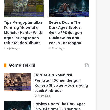
Tips Mengoptimalkan
Review Doom The
Farming Material di
Dark Ages: Evolusi
Monster Hunter Wilds
Game FPS dengan
agar Perlengkapan
Dunia Gelap dan
Lebih Mudah Dibuat
Penuh Tantangan
7 jam ago
1 hari ago
Game Terkini
Battlefield 6 Menjadi
Perhatian Gamer dengan
Konsep Shooter Modern yang
Lebih Ambisius
7 jam ago
Review Doom The Dark Ages:
Evolusi Game FPS dengan