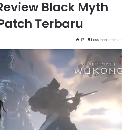
eview Black Myth
Patch Terbaru
17
Less than a minute