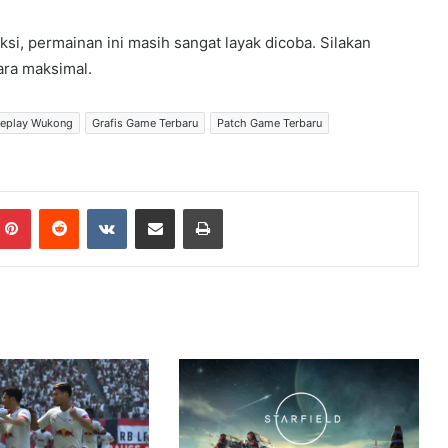
i, permainan ini masih sangat layak dicoba. Silakan
ara maksimal.
eplay Wukong
Grafis Game Terbaru
Patch Game Terbaru
Pinterest
Reddit
VKontakte
Share via Email
Print