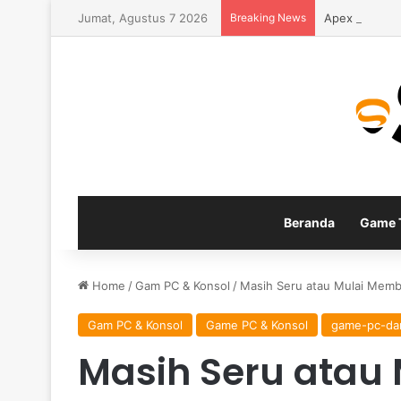
Jumat, Agustus 7 2026
Breaking News
Apex Legends
Beranda
Game T
Home
/
Gam PC & Konsol
/
Masih Seru atau Mulai Memb
Gam PC & Konsol
Game PC & Konsol
game-pc-da
Masih Seru atau 