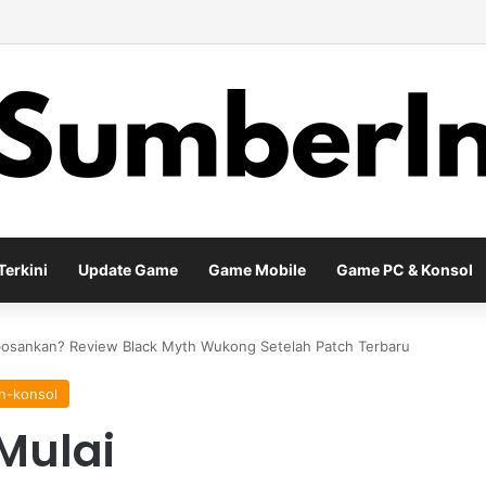
 Season Terbaru Menawarkan Strategi Baru Melalui Kehadiran Legend G
erkini
Update Game
Game Mobile
Game PC & Konsol
osankan? Review Black Myth Wukong Setelah Patch Terbaru
n-konsol
Mulai