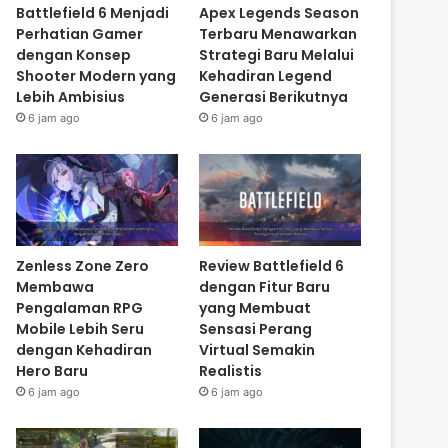
Battlefield 6 Menjadi
Apex Legends Season
Perhatian Gamer
Terbaru Menawarkan
dengan Konsep
Strategi Baru Melalui
Shooter Modern yang
Kehadiran Legend
Lebih Ambisius
Generasi Berikutnya
6 jam ago
6 jam ago
Zenless Zone Zero
Review Battlefield 6
Membawa
dengan Fitur Baru
Pengalaman RPG
yang Membuat
Mobile Lebih Seru
Sensasi Perang
dengan Kehadiran
Virtual Semakin
Hero Baru
Realistis
6 jam ago
6 jam ago