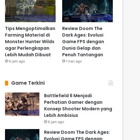
Tips Mengoptimalkan
Review Doom The
Farming Material di
Dark Ages: Evolusi
Monster Hunter Wilds
Game FPS dengan
agar Perlengkapan
Dunia Gelap dan
Lebih Mudah Dibuat
Penuh Tantangan
6 jam ago
1 hari ago
Game Terkini
Battlefield 6 Menjadi
Perhatian Gamer dengan
Konsep Shooter Modern yang
Lebih Ambisius
6 jam ago
Review Doom The Dark Ages:
Evolusi Game FPS dengan