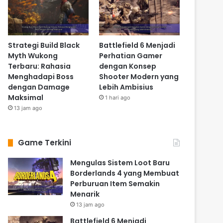
Strategi Build Black
Battlefield 6 Menjadi
Myth Wukong
Perhatian Gamer
Terbaru: Rahasia
dengan Konsep
Menghadapi Boss
Shooter Modern yang
dengan Damage
Lebih Ambisius
Maksimal
1 hari ago
13 jam ago
Game Terkini
Mengulas Sistem Loot Baru
Borderlands 4 yang Membuat
Perburuan Item Semakin
Menarik
13 jam ago
Battlefield 6 Menjadi