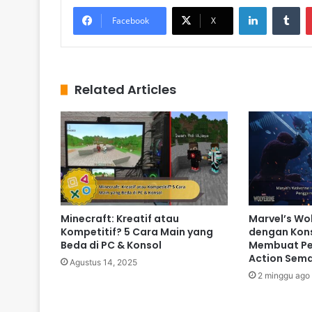
LinkedIn
Tumblr
Facebook
X
Related Articles
Minecraft: Kreatif atau
Marvel’s Wol
Kompetitif? 5 Cara Main yang
dengan Kon
Beda di PC & Konsol
Membuat P
Action Sema
Agustus 14, 2025
2 minggu ago