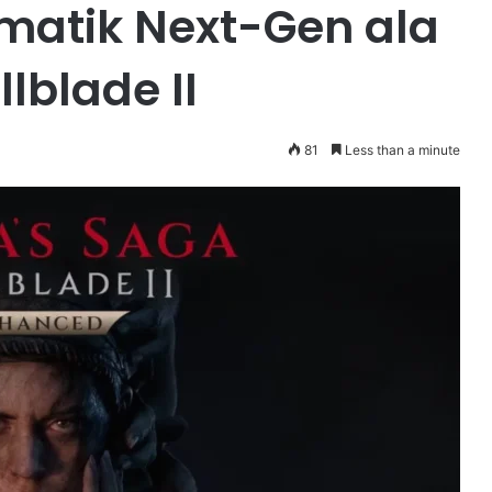
matik Next-Gen ala
lblade II
81
Less than a minute