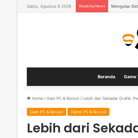
Sabtu, Agustus 8 2026
Breaking News
Fitur Gamepla
Beranda
Game T
Home
/
Gam PC & Konsol
/
Lebih dari Sekadar Grafik: P
Gam PC & Konsol
Game PC & Konsol
Lebih dari Sekada