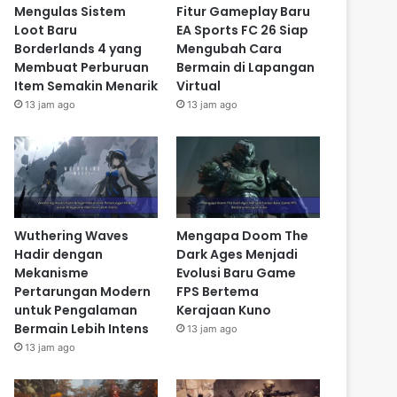
Mengulas Sistem
Fitur Gameplay Baru
Loot Baru
EA Sports FC 26 Siap
Borderlands 4 yang
Mengubah Cara
Membuat Perburuan
Bermain di Lapangan
Item Semakin Menarik
Virtual
13 jam ago
13 jam ago
Wuthering Waves
Mengapa Doom The
Hadir dengan
Dark Ages Menjadi
Mekanisme
Evolusi Baru Game
Pertarungan Modern
FPS Bertema
untuk Pengalaman
Kerajaan Kuno
Bermain Lebih Intens
13 jam ago
13 jam ago