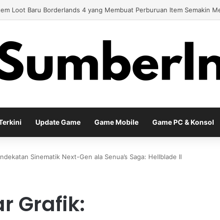
y Baru EA Sports FC 26 Siap Mengubah Cara Bermain di Lapangan Virtu
erkini
Update Game
Game Mobile
Game PC & Konsol
endekatan Sinematik Next-Gen ala Senua’s Saga: Hellblade II
r Grafik: