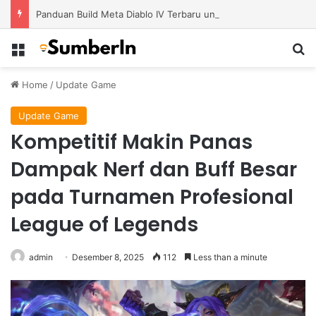
Panduan Build Meta Diablo IV Terbaru untuk Menghadapi Tantangan Level Tinggi
Menu
S
Home
/
Update Game
Update Game
Kompetitif Makin Panas
Dampak Nerf dan Buff Besar
pada Turnamen Profesional
League of Legends
admin
Desember 8, 2025
112
Less than a minute