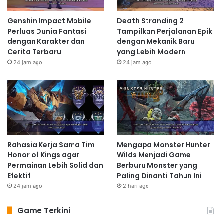
Genshin Impact Mobile
Death Stranding 2
Perluas Dunia Fantasi
Tampilkan Perjalanan Epik
dengan Karakter dan
dengan Mekanik Baru
Cerita Terbaru
yang Lebih Modern
24 jam ago
24 jam ago
Rahasia Kerja Sama Tim
Mengapa Monster Hunter
Honor of Kings agar
Wilds Menjadi Game
Permainan Lebih Solid dan
Berburu Monster yang
Efektif
Paling Dinanti Tahun Ini
24 jam ago
2 hari ago
Game Terkini