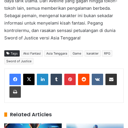
daya tarik utama. Dari Aveline yang gagah hingga tokoh-
tokoh lain, semua memberikan pengalaman berbeda.
Sebagai pemain, mengenal karakter ini bukan sekadar
informasi untuk menyelami kisah fantasi. Pegang
kontrolermu, dan rasakan sensasi petualangan di dunia
Sword of Justice versi Asia Tenggara!
Tags
Aksi Fantasi
Asia Tenggara
Game
karakter
RPG
Sword of Justice
LinkedIn
Tumblr
Pinterest
Reddit
VKontakte
Share via Email
Print
Related Articles