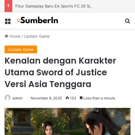
Fitur Gameplay Baru EA Sports FC 26 Siap Mengubah Cara Bermain di Lapangan Virtual
Menu
S
Home
/
Update Game
Update Game
Kenalan dengan Karakter
Utama Sword of Justice
Versi Asia Tenggara
admin
November 8, 2025
153
Less than a minute