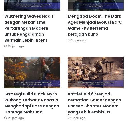
Wuthering Waves Hadir
Mengapa Doom The Dark
dengan Mekanisme
Ages Menjadi Evolusi Baru
Pertarungan Modern
Game FPS Bertema
untuk Pengalaman
Kerajaan Kuno
Bermain Lebih Intens
15 jam ago
15 jam ago
Strategi Build Black Myth
Battlefield 6 Menjadi
Wukong Terbaru: Rahasia
Perhatian Gamer dengan
Menghadapi Boss dengan
Konsep Shooter Modern
Damage Maksimal
yang Lebih Ambisius
15 jam ago
1 hari ago