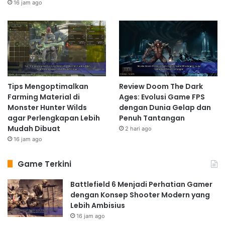
16 jam ago
Tips Mengoptimalkan
Review Doom The Dark
Farming Material di
Ages: Evolusi Game FPS
Monster Hunter Wilds
dengan Dunia Gelap dan
agar Perlengkapan Lebih
Penuh Tantangan
Mudah Dibuat
2 hari ago
16 jam ago
Game Terkini
Battlefield 6 Menjadi Perhatian Gamer
dengan Konsep Shooter Modern yang
Lebih Ambisius
16 jam ago