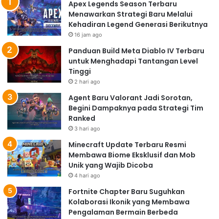
Apex Legends Season Terbaru
Menawarkan Strategi Baru Melalui
Kehadiran Legend Generasi Berikutnya
16 jam ago
Panduan Build Meta Diablo IV Terbaru
untuk Menghadapi Tantangan Level
Tinggi
2 hari ago
Agent Baru Valorant Jadi Sorotan,
Begini Dampaknya pada Strategi Tim
Ranked
3 hari ago
Minecraft Update Terbaru Resmi
Membawa Biome Eksklusif dan Mob
Unik yang Wajib Dicoba
4 hari ago
Fortnite Chapter Baru Suguhkan
Kolaborasi Ikonik yang Membawa
Pengalaman Bermain Berbeda