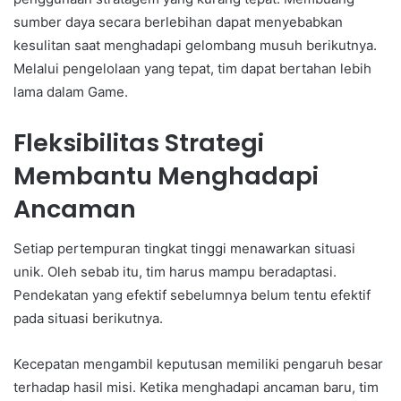
sumber daya secara berlebihan dapat menyebabkan
kesulitan saat menghadapi gelombang musuh berikutnya.
Melalui pengelolaan yang tepat, tim dapat bertahan lebih
lama dalam Game.
Fleksibilitas Strategi
Membantu Menghadapi
Ancaman
Setiap pertempuran tingkat tinggi menawarkan situasi
unik. Oleh sebab itu, tim harus mampu beradaptasi.
Pendekatan yang efektif sebelumnya belum tentu efektif
pada situasi berikutnya.
Kecepatan mengambil keputusan memiliki pengaruh besar
terhadap hasil misi. Ketika menghadapi ancaman baru, tim