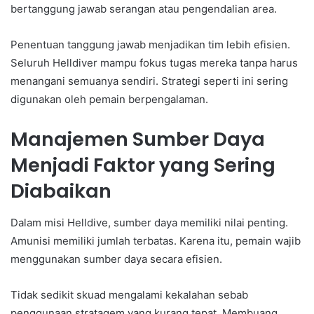
bertanggung jawab serangan atau pengendalian area.
Penentuan tanggung jawab menjadikan tim lebih efisien.
Seluruh Helldiver mampu fokus tugas mereka tanpa harus
menangani semuanya sendiri. Strategi seperti ini sering
digunakan oleh pemain berpengalaman.
Manajemen Sumber Daya
Menjadi Faktor yang Sering
Diabaikan
Dalam misi Helldive, sumber daya memiliki nilai penting.
Amunisi memiliki jumlah terbatas. Karena itu, pemain wajib
menggunakan sumber daya secara efisien.
Tidak sedikit skuad mengalami kekalahan sebab
penggunaan stratagem yang kurang tepat. Membuang