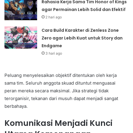
Rahasia Kerja Sama Tim Honor of Kings
agar Permainan Lebih Solid dan Efektif
2 hari ago
Cara Build Karakter di Zenless Zone
Zero agar Lebih Kuat untuk Story dan
Endgame
3 hari ago
Peluang menyelesaikan objektif ditentukan oleh kerja
sama tim. Seluruh anggota skuad dituntut menguasai
peran mereka secara maksimal. Jika strategi tidak
terorganisir, tekanan dari musuh dapat menjadi sangat
berbahaya.
Komunikasi Menjadi Kunci