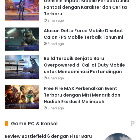
Genshin Impact Mobile Perluas Dunia
Fantasi dengan Karakter dan Cerita
Terbaru
2 hari ago
Alasan Delta Force Mobile Disebut
Calon FPS Mobile Terbaik Tahun Ini
3 hari ago
Build Terbaik Senjata Baru
Overpowered di Call of Duty Mobile
untuk Mendominasi Pertandingan
4 hari ago
Free Fire MAX Perkenalkan Event
Terbaru dengan Misi Menarik dan
Hadiah Eksklusif Melimpah
5 hari ago
Game PC & Konsol
Review Battlefield 6 dengan Fitur Baru