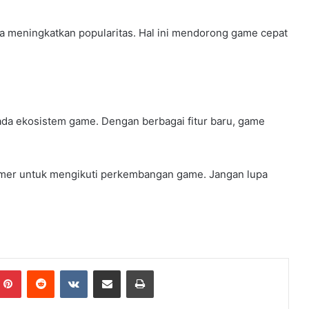
da meningkatkan popularitas. Hal ini mendorong game cepat
ada ekosistem game. Dengan berbagai fitur baru, game
mer untuk mengikuti perkembangan game. Jangan lupa
Pinterest
Reddit
VKontakte
Share via Email
Print