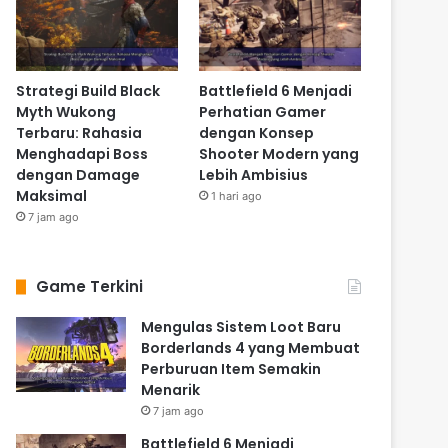
Strategi Build Black
Battlefield 6 Menjadi
Myth Wukong
Perhatian Gamer
Terbaru: Rahasia
dengan Konsep
Menghadapi Boss
Shooter Modern yang
dengan Damage
Lebih Ambisius
Maksimal
1 hari ago
7 jam ago
Game Terkini
Mengulas Sistem Loot Baru
Borderlands 4 yang Membuat
Perburuan Item Semakin
Menarik
7 jam ago
Battlefield 6 Menjadi