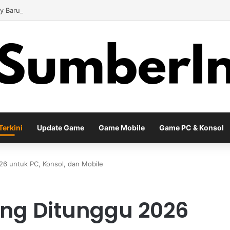
y Baru EA Sports FC 26 Siap Mengubah Cara Bermain di Lapangan Virtu
erkini
Update Game
Game Mobile
Game PC & Konsol
26 untuk PC, Konsol, dan Mobile
ing Ditunggu 2026