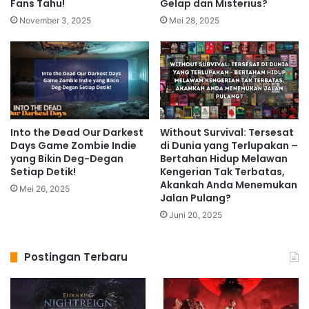
Fans Tahu!
Gelap dan Misterius?
November 3, 2025
Mei 28, 2025
Into the Dead Our Darkest
Without Survival: Tersesat
Days Game Zombie Indie
di Dunia yang Terlupakan –
yang Bikin Deg-Degan
Bertahan Hidup Melawan
Setiap Detik!
Kengerian Tak Terbatas,
Akankah Anda Menemukan
Mei 26, 2025
Jalan Pulang?
Juni 20, 2025
Postingan Terbaru