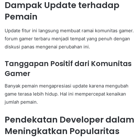
Dampak Update terhadap
Pemain
Update fitur ini langsung membuat ramai komunitas gamer.
forum gamer terbaru menjadi tempat yang penuh dengan
diskusi panas mengenai perubahan ini.
Tanggapan Positif dari Komunitas
Gamer
Banyak pemain mengapresiasi update karena mengubah
game terasa lebih hidup. Hal ini mempercepat kenaikan
jumlah pemain.
Pendekatan Developer dalam
Meningkatkan Popularitas