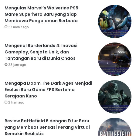
Mengulas Marvel’s Wolverine PS5:
Game Superhero Baru yang Siap
Membawa Pengalaman Berbeda
37 menit ago
Mengenal Borderlands 4: Inovasi
Gameplay, Senjata Unik, dan
Tantangan Baru di Dunia Chaos
23 jam ago
Mengapa Doom The Dark Ages Menjadi
Evolusi Baru Game FPS Bertema
Kerajaan Kuno
2 hari ago
Review Battlefield 6 dengan Fitur Baru
yang Membuat Sensasi Perang Virtual
Semakin Realistis