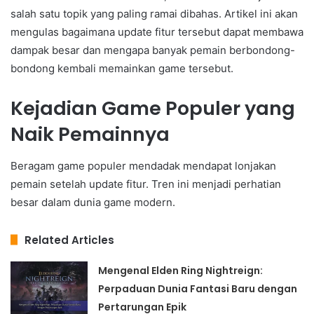
salah satu topik yang paling ramai dibahas. Artikel ini akan
mengulas bagaimana update fitur tersebut dapat membawa
dampak besar dan mengapa banyak pemain berbondong-
bondong kembali memainkan game tersebut.
Kejadian Game Populer yang
Naik Pemainnya
Beragam game populer mendadak mendapat lonjakan
pemain setelah update fitur. Tren ini menjadi perhatian
besar dalam dunia game modern.
Related Articles
Mengenal Elden Ring Nightreign:
Perpaduan Dunia Fantasi Baru dengan
Pertarungan Epik