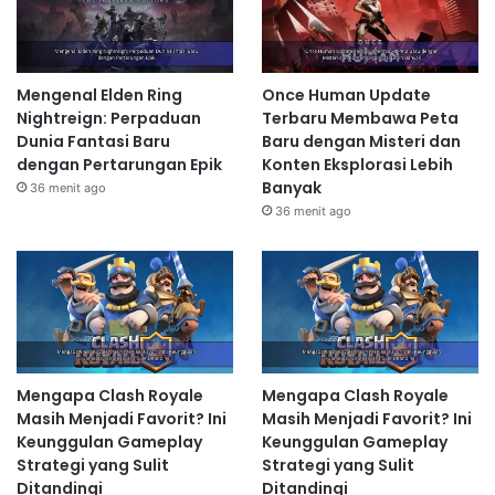
Mengenal Elden Ring
Once Human Update
Nightreign: Perpaduan
Terbaru Membawa Peta
Dunia Fantasi Baru
Baru dengan Misteri dan
dengan Pertarungan Epik
Konten Eksplorasi Lebih
Banyak
36 menit ago
36 menit ago
Mengapa Clash Royale
Mengapa Clash Royale
Masih Menjadi Favorit? Ini
Masih Menjadi Favorit? Ini
Keunggulan Gameplay
Keunggulan Gameplay
Strategi yang Sulit
Strategi yang Sulit
Ditandingi
Ditandingi