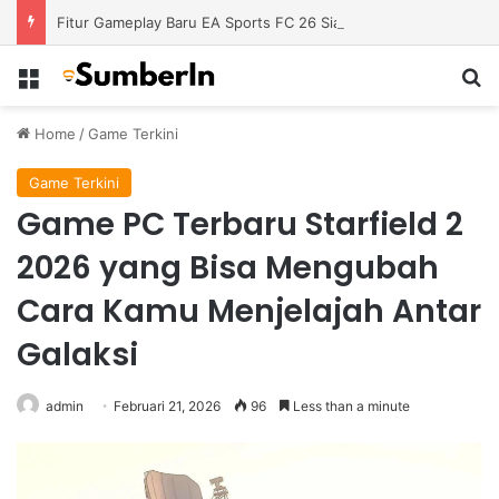
Fitur Gameplay Baru EA Sports FC 26 Siap Mengubah Cara Bermain di Lapangan Virtual
Menu
S
Home
/
Game Terkini
Game Terkini
Game PC Terbaru Starfield 2
2026 yang Bisa Mengubah
Cara Kamu Menjelajah Antar
Galaksi
admin
Februari 21, 2026
96
Less than a minute