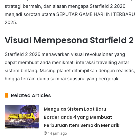
strategi bermain, dan alasan mengapa Starfield 2 2026
menjadi sorotan utama SEPUTAR GAME HARI INI TERBARU
2025.
Visual Mempesona Starfield 2
Starfield 2 2026 menawarkan visual revolusioner yang
dapat membuat anda menikmati interaksi travelling antar
sistem bintang. Masing planet ditampilkan dengan realistis,
hingga terrain dunia sampai suasana yang bergerak.
Related Articles
Mengulas Sistem Loot Baru
Borderlands 4 yang Membuat
Perburuan Item Semakin Menarik
14 jam ago