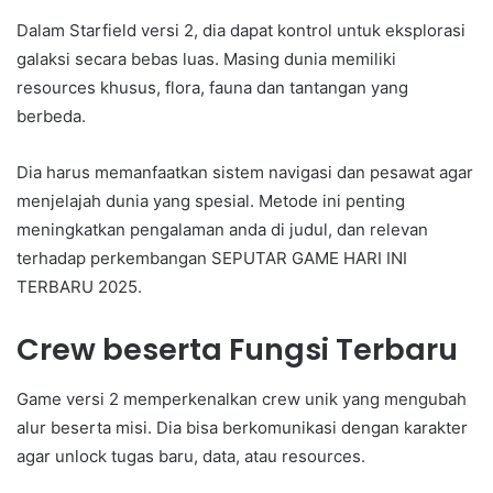
Dalam Starfield versi 2, dia dapat kontrol untuk eksplorasi
galaksi secara bebas luas. Masing dunia memiliki
resources khusus, flora, fauna dan tantangan yang
berbeda.
Dia harus memanfaatkan sistem navigasi dan pesawat agar
menjelajah dunia yang spesial. Metode ini penting
meningkatkan pengalaman anda di judul, dan relevan
terhadap perkembangan SEPUTAR GAME HARI INI
TERBARU 2025.
Crew beserta Fungsi Terbaru
Game versi 2 memperkenalkan crew unik yang mengubah
alur beserta misi. Dia bisa berkomunikasi dengan karakter
agar unlock tugas baru, data, atau resources.