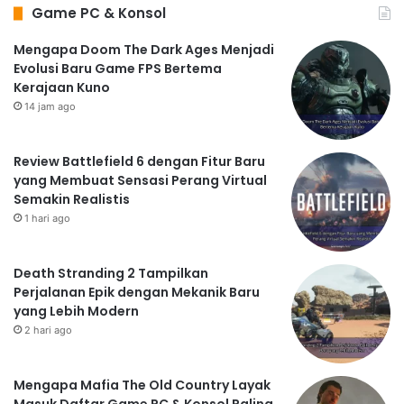
Game PC & Konsol
Mengapa Doom The Dark Ages Menjadi
Evolusi Baru Game FPS Bertema
Kerajaan Kuno
14 jam ago
Review Battlefield 6 dengan Fitur Baru
yang Membuat Sensasi Perang Virtual
Semakin Realistis
1 hari ago
Death Stranding 2 Tampilkan
Perjalanan Epik dengan Mekanik Baru
yang Lebih Modern
2 hari ago
Mengapa Mafia The Old Country Layak