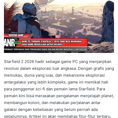
Starfield 2 2026 hadir sebagai game PC yang menjanjikan
revolusi dalam eksplorasi luar angkasa. Dengan grafis yang
memukau, dunia yang luas, dan mekanisme eksplorasi
antargalaksi yang lebih kompleks, game ini memikat hati
para penggemar sci-fi dan pemain lama Starfield. Para
pemain kini bisa merasakan pengalaman menjelajah planet,
membangun koloni, dan melakukan perjalanan antar
galaksi dengan kebebasan yang belum pernah ada
sebelumnya. Artikel ini akan membahas fitur-fitur terbaru,