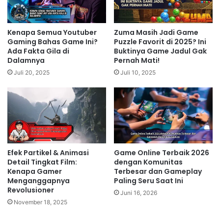
Kenapa Semua Youtuber
Zuma Masih Jadi Game
Gaming Bahas Game Ini?
Puzzle Favorit di 2025? Ini
Ada Fakta Gila di
Buktinya Game Jadul Gak
Dalamnya
Pernah Mati!
Juli 20, 2025
Juli 10, 2025
Efek Partikel & Animasi
Game Online Terbaik 2026
Detail Tingkat Film:
dengan Komunitas
Kenapa Gamer
Terbesar dan Gameplay
Menganggapnya
Paling Seru Saat Ini
Revolusioner
Juni 16, 2026
November 18, 2025