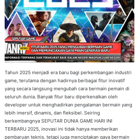
Tahun 2025 menjadi era baru bagi perkembangan industri
game, terutama dengan hadirnya berbagai fitur inovatif
yang secara langsung mengubah cara bermain pemain di
seluruh dunia. Banyak fitur baru diperkenalkan oleh
developer untuk menghadirkan pengalaman bermain yang
lebih imersif, dinamis, dan fleksibel. Seiring
berkembangnya SEPUTAR DUNIA GAME HARI INI
TERBARU 2025, inovasi ini tidak hanya memberikan
pembaruan teknis, tetapi juga menciptakan gaya bermain