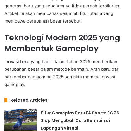
generasi baru yang sebelumnya tidak pernah terpikirkan.
Artikel ini akan membahas sejumlah fitur utama yang
membawa perubahan besar tersebut.
Teknologi Modern 2025 yang
Membentuk Gameplay
Inovasi baru yang hadir dalam tahun 2025 memberikan
perubahan besar dalam metode bermain. Arah baru dari
perkembangan gaming 2025 semakin memicu inovasi
gameplay.
Related Articles
Fitur Gameplay Baru EA Sports FC 26
Siap Mengubah Cara Bermain di
Lapangan Virtual