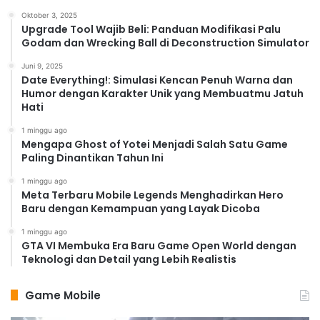
Oktober 3, 2025
Upgrade Tool Wajib Beli: Panduan Modifikasi Palu
Godam dan Wrecking Ball di Deconstruction Simulator
Juni 9, 2025
Date Everything!: Simulasi Kencan Penuh Warna dan
Humor dengan Karakter Unik yang Membuatmu Jatuh
Hati
1 minggu ago
Mengapa Ghost of Yotei Menjadi Salah Satu Game
Paling Dinantikan Tahun Ini
1 minggu ago
Meta Terbaru Mobile Legends Menghadirkan Hero
Baru dengan Kemampuan yang Layak Dicoba
1 minggu ago
GTA VI Membuka Era Baru Game Open World dengan
Teknologi dan Detail yang Lebih Realistis
Game Mobile