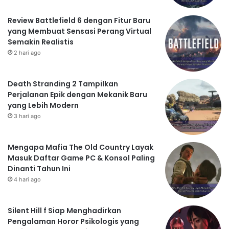
Review Battlefield 6 dengan Fitur Baru
yang Membuat Sensasi Perang Virtual
Semakin Realistis
2 hari ago
Death Stranding 2 Tampilkan
Perjalanan Epik dengan Mekanik Baru
yang Lebih Modern
3 hari ago
Mengapa Mafia The Old Country Layak
Masuk Daftar Game PC & Konsol Paling
Dinanti Tahun Ini
4 hari ago
Silent Hill f Siap Menghadirkan
Pengalaman Horor Psikologis yang