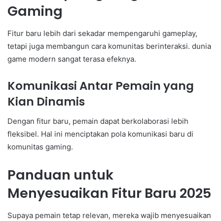
Gaming
Fitur baru lebih dari sekadar mempengaruhi gameplay,
tetapi juga membangun cara komunitas berinteraksi. dunia
game modern sangat terasa efeknya.
Komunikasi Antar Pemain yang
Kian Dinamis
Dengan fitur baru, pemain dapat berkolaborasi lebih
fleksibel. Hal ini menciptakan pola komunikasi baru di
komunitas gaming.
Panduan untuk
Menyesuaikan Fitur Baru 2025
Supaya pemain tetap relevan, mereka wajib menyesuaikan