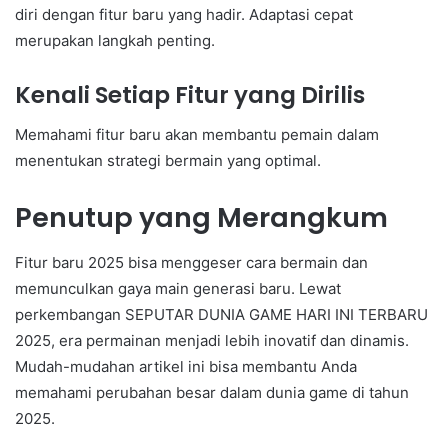
diri dengan fitur baru yang hadir. Adaptasi cepat
merupakan langkah penting.
Kenali Setiap Fitur yang Dirilis
Memahami fitur baru akan membantu pemain dalam
menentukan strategi bermain yang optimal.
Penutup yang Merangkum
Fitur baru 2025 bisa menggeser cara bermain dan
memunculkan gaya main generasi baru. Lewat
perkembangan SEPUTAR DUNIA GAME HARI INI TERBARU
2025, era permainan menjadi lebih inovatif dan dinamis.
Mudah-mudahan artikel ini bisa membantu Anda
memahami perubahan besar dalam dunia game di tahun
2025.