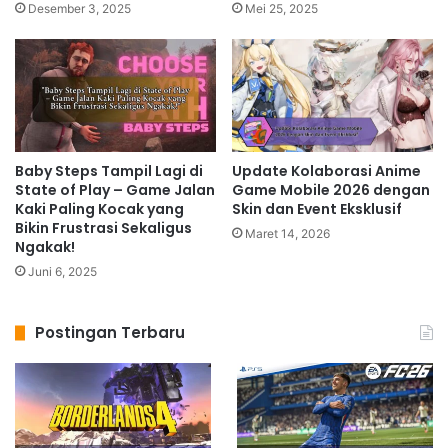
Desember 3, 2025
Mei 25, 2025
Baby Steps Tampil Lagi di
Update Kolaborasi Anime
State of Play – Game Jalan
Game Mobile 2026 dengan
Kaki Paling Kocak yang
Skin dan Event Eksklusif
Bikin Frustrasi Sekaligus
Maret 14, 2026
Ngakak!
Juni 6, 2025
Postingan Terbaru