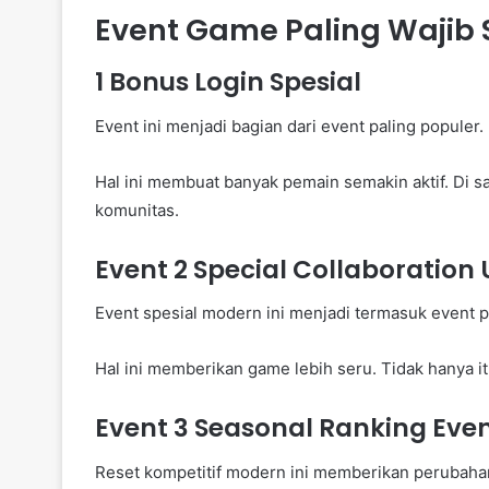
Event Game Paling Wajib S
1 Bonus Login Spesial
Event ini menjadi bagian dari event paling populer.
Hal ini membuat banyak pemain semakin aktif. Di sa
komunitas.
Event 2 Special Collaboration
Event spesial modern ini menjadi termasuk event po
Hal ini memberikan game lebih seru. Tidak hanya i
Event 3 Seasonal Ranking Eve
Reset kompetitif modern ini memberikan perubaha