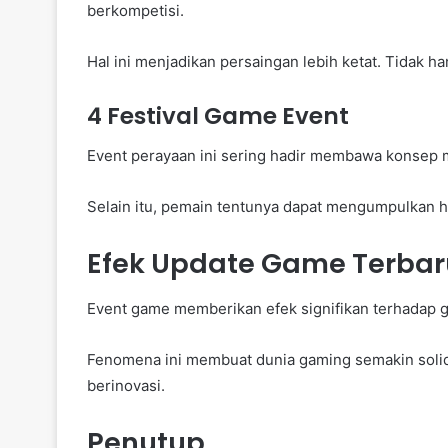
berkompetisi.
Hal ini menjadikan persaingan lebih ketat. Tidak han
4 Festival Game Event
Event perayaan ini sering hadir membawa konsep m
Selain itu, pemain tentunya dapat mengumpulkan had
Efek Update Game Terbar
Event game memberikan efek signifikan terhadap ga
Fenomena ini membuat dunia gaming semakin solid.
berinovasi.
Penutup