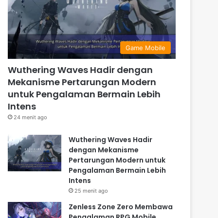
Game Mobile
Wuthering Waves Hadir dengan
Mekanisme Pertarungan Modern
untuk Pengalaman Bermain Lebih
Intens
24 menit ago
Wuthering Waves Hadir
dengan Mekanisme
Pertarungan Modern untuk
Pengalaman Bermain Lebih
Intens
25 menit ago
Zenless Zone Zero Membawa
Pengalaman RPG Mobile