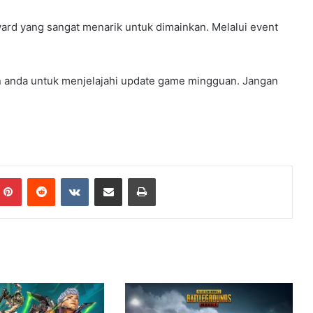
d yang sangat menarik untuk dimainkan. Melalui event
anda untuk menjelajahi update game mingguan. Jangan
Pinterest
Reddit
VKontakte
Share via Email
Print