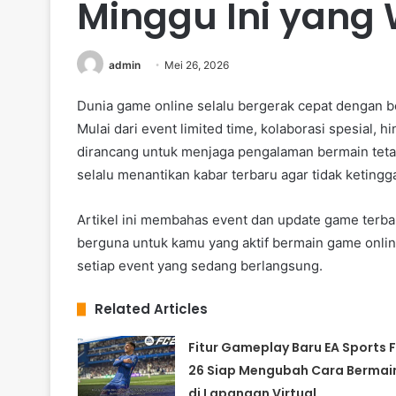
Minggu Ini yang 
admin
Mei 26, 2026
Dunia game online selalu bergerak cepat dengan b
Mulai dari event limited time, kolaborasi spesial
dirancang untuk menjaga pengalaman bermain tetap
selalu menantikan kabar terbaru agar tidak ketingga
Artikel ini membahas event dan update game terbaru
berguna untuk kamu yang aktif bermain game onlin
setiap event yang sedang berlangsung.
Related Articles
Fitur Gameplay Baru EA Sports 
26 Siap Mengubah Cara Bermai
di Lapangan Virtual