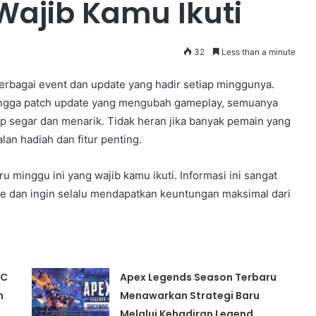
Wajib Kamu Ikuti
32
Less than a minute
erbagai event dan update yang hadir setiap minggunya.
, hingga patch update yang mengubah gameplay, semuanya
 segar dan menarik. Tidak heran jika banyak pemain yang
lan hadiah dan fitur penting.
 minggu ini yang wajib kamu ikuti. Informasi ini sangat
e dan ingin selalu mendapatkan keuntungan maksimal dari
FC
Apex Legends Season Terbaru
n
Menawarkan Strategi Baru
Melalui Kehadiran Legend