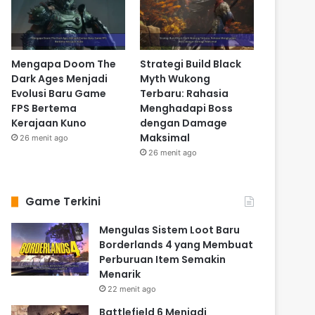
Mengapa Doom The
Strategi Build Black
Dark Ages Menjadi
Myth Wukong
Evolusi Baru Game
Terbaru: Rahasia
FPS Bertema
Menghadapi Boss
Kerajaan Kuno
dengan Damage
Maksimal
26 menit ago
26 menit ago
Game Terkini
Mengulas Sistem Loot Baru
Borderlands 4 yang Membuat
Perburuan Item Semakin
Menarik
22 menit ago
Battlefield 6 Menjadi