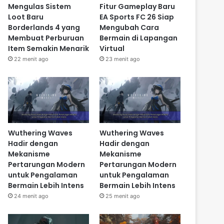
Mengulas Sistem
Fitur Gameplay Baru
Loot Baru
EA Sports FC 26 Siap
Borderlands 4 yang
Mengubah Cara
Membuat Perburuan
Bermain di Lapangan
Item Semakin Menarik
Virtual
22 menit ago
23 menit ago
Wuthering Waves
Wuthering Waves
Hadir dengan
Hadir dengan
Mekanisme
Mekanisme
Pertarungan Modern
Pertarungan Modern
untuk Pengalaman
untuk Pengalaman
Bermain Lebih Intens
Bermain Lebih Intens
24 menit ago
25 menit ago