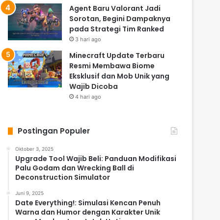
Agent Baru Valorant Jadi
Sorotan, Begini Dampaknya
pada Strategi Tim Ranked
3 hari ago
Minecraft Update Terbaru
Resmi Membawa Biome
Eksklusif dan Mob Unik yang
Wajib Dicoba
4 hari ago
Postingan Populer
Oktober 3, 2025
Upgrade Tool Wajib Beli: Panduan Modifikasi
Palu Godam dan Wrecking Ball di
Deconstruction Simulator
Juni 9, 2025
Date Everything!: Simulasi Kencan Penuh
Warna dan Humor dengan Karakter Unik