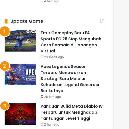
4 hari ago
Update Game
Fitur Gameplay Baru EA
Sports FC 26 Siap Mengubah
Cara Bermain di Lapangan
Virtual
23 menit ago
Apex Legends Season
Terbaru Menawarkan
Strategi Baru Melalui
Kehadiran Legend Generasi
Berikutnya
20 jam ago
Panduan Build Meta Diablo IV
Terbaru untuk Menghadapi
Tantangan Level Tinggi
2 hari ago