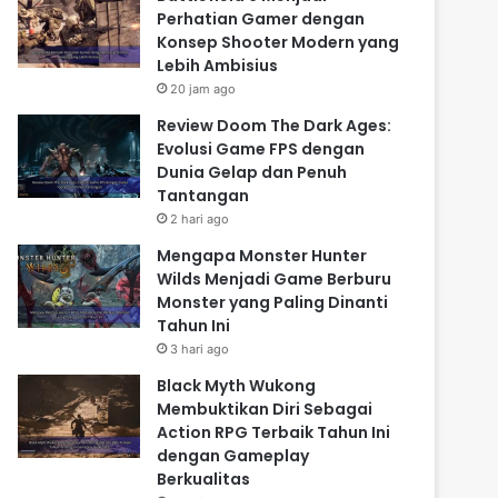
Perhatian Gamer dengan
Konsep Shooter Modern yang
Lebih Ambisius
20 jam ago
Review Doom The Dark Ages:
Evolusi Game FPS dengan
Dunia Gelap dan Penuh
Tantangan
2 hari ago
Mengapa Monster Hunter
Wilds Menjadi Game Berburu
Monster yang Paling Dinanti
Tahun Ini
3 hari ago
Black Myth Wukong
Membuktikan Diri Sebagai
Action RPG Terbaik Tahun Ini
dengan Gameplay
Berkualitas