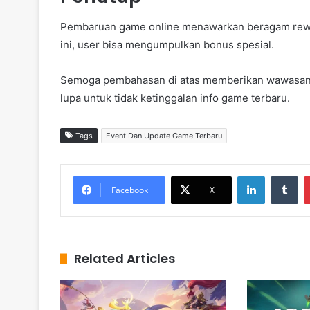
Pembaruan game online menawarkan beragam rewar
ini, user bisa mengumpulkan bonus spesial.
Semoga pembahasan di atas memberikan wawasan 
lupa untuk tidak ketinggalan info game terbaru.
Tags
Event Dan Update Game Terbaru
LinkedIn
Tumblr
Facebook
X
Related Articles