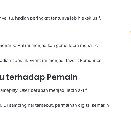
ya itu, hadiah peringkat tentunya lebih eksklusif.
enarik. Hal ini menjadikan game lebih menarik.
iah spesial. Event ini menjadi favorit komunitas.
u terhadap Pemain
meplay. User berubah menjadi lebih aktif.
 Di samping hal tersebut, permainan digital semakin