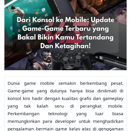
Dunia game mobile semakin berkembang pesat.
Game-game yang dulunya hanya bisa dinikmati di
konsol kini hadir dengan kualitas grafis dan gameplay
yang tak kalah seru di perangkat mobile.
Perkembangan teknologi yang luar biasa
memungkinkan para developer untuk menghadirkan
pengalaman bermain game kelas atas di genggaman