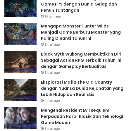
generasi baru untuk merasakan sensasi bermain
Game FPS dengan Dunia Gelap dan
Penuh Tantangan
game-game legendaris tersebut.
14 jam ago
Final Fantasy Series
Mengapa Monster Hunter Wilds
Beberapa judul dari seri Final Fantasy telah dirilis atau
Menjadi Game Berburu Monster yang
di-porting ke platform mobile, memberikan akses
Paling Dinanti Tahun Ini
mudah bagi para penggemar untuk menikmati
2 hari ago
petualangan RPG klasik ini. Meskipun grafisnya
Black Myth Wukong Membuktikan Diri
mungkin tidak sebagus versi konsol terbaru, namun
Sebagai Action RPG Terbaik Tahun Ini
dengan Gameplay Berkualitas
cerita dan gameplaynya tetap memikat.
3 hari ago
Eksplorasi Mafia The Old Country
Read Also:
dengan Nuansa Dunia Kejahatan yang
Lebih Hidup dan Realistis
Xbox dan Android Banjir Game Baru! Inilah
4 hari ago
Update Game PlayStore dan Xbox Paling
Mengenal Resident Evil Requiem:
Dinanti Juni 2025!
Perpaduan Horor Klasik dan Teknologi
Game Modern
Update Game PS5 Terbaru Juni 2025: Inilah
5 hari ago