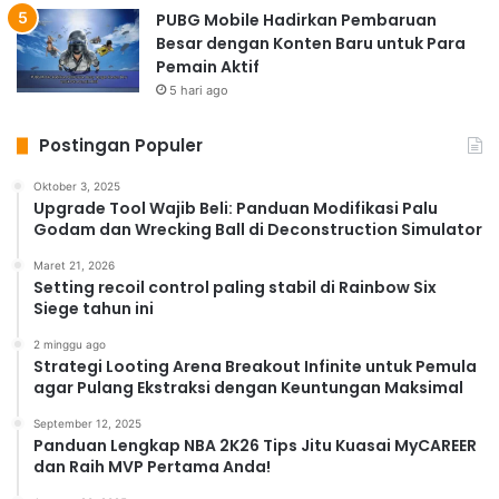
memainkan game-game berat dengan grafis tinggi di
PUBG Mobile Hadirkan Pembaruan
perangkat mobile Anda tanpa perlu spesifikasi
Besar dengan Konten Baru untuk Para
Pemain Aktif
hardware yang tinggi. Ini membuka akses ke game-
5 hari ago
game AAA yang sebelumnya hanya bisa dimainkan di
PC atau konsol.
Postingan Populer
Game Multiplayer Online
Massively (MMO)
Oktober 3, 2025
Upgrade Tool Wajib Beli: Panduan Modifikasi Palu
Game MMO mobile terus berkembang dengan grafis
Godam dan Wrecking Ball di Deconstruction Simulator
yang semakin baik dan gameplay yang semakin
Maret 21, 2026
kompleks. Game-game ini menawarkan pengalaman
Setting recoil control paling stabil di Rainbow Six
Siege tahun ini
bermain bersama ribuan pemain lain di dunia virtual
yang luas.
2 minggu ago
Strategi Looting Arena Breakout Infinite untuk Pemula
Game Hypercasual
agar Pulang Ekstraksi dengan Keuntungan Maksimal
Game hypercasual, yang mudah dimainkan dan
September 12, 2025
memiliki gameplay yang sederhana, tetap populer di
Panduan Lengkap NBA 2K26 Tips Jitu Kuasai MyCAREER
kalangan gamer mobile. Game-game ini biasanya
dan Raih MVP Pertama Anda!
gratis untuk dimainkan dan cocok untuk mengisi waktu