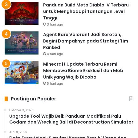
Panduan Build Meta Diablo IV Terbaru
untuk Menghadapi Tantangan Level
Tinggi
3 hari ago
Agent Baru Valorant Jadi Sorotan,
Begini Dampaknya pada Strategi Tim
Ranked
4 hari ago
Minecraft Update Terbaru Resmi
Membawa Biome Eksklusif dan Mob
Unik yang Wajib Dicoba
5 hari ago
Postingan Populer
Oktober 3, 2025
Upgrade Tool Wajib Beli: Panduan Modifikasi Palu
Godam dan Wrecking Ball di Deconstruction Simulator
Juni 9, 2025