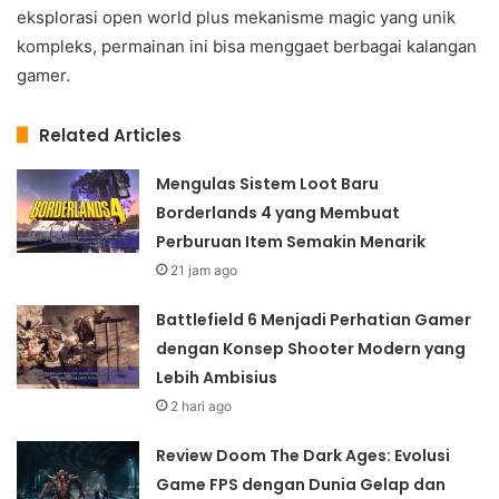
eksplorasi open world plus mekanisme magic yang unik
kompleks, permainan ini bisa menggaet berbagai kalangan
gamer.
Related Articles
Mengulas Sistem Loot Baru
Borderlands 4 yang Membuat
Perburuan Item Semakin Menarik
21 jam ago
Battlefield 6 Menjadi Perhatian Gamer
dengan Konsep Shooter Modern yang
Lebih Ambisius
2 hari ago
Review Doom The Dark Ages: Evolusi
Game FPS dengan Dunia Gelap dan