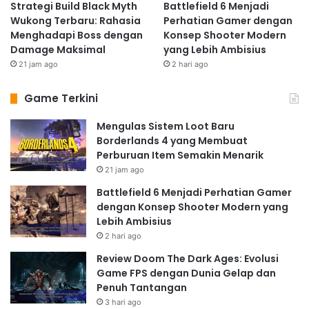
Strategi Build Black Myth
Battlefield 6 Menjadi
Wukong Terbaru: Rahasia
Perhatian Gamer dengan
Menghadapi Boss dengan
Konsep Shooter Modern
Damage Maksimal
yang Lebih Ambisius
21 jam ago
2 hari ago
Game Terkini
Mengulas Sistem Loot Baru
Borderlands 4 yang Membuat
Perburuan Item Semakin Menarik
21 jam ago
Battlefield 6 Menjadi Perhatian Gamer
dengan Konsep Shooter Modern yang
Lebih Ambisius
2 hari ago
Review Doom The Dark Ages: Evolusi
Game FPS dengan Dunia Gelap dan
Penuh Tantangan
3 hari ago