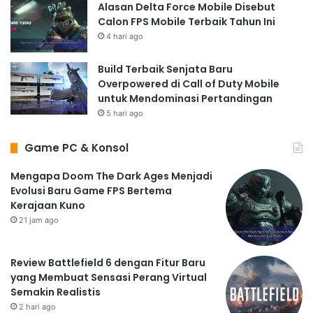
Alasan Delta Force Mobile Disebut
Calon FPS Mobile Terbaik Tahun Ini
4 hari ago
Build Terbaik Senjata Baru
Overpowered di Call of Duty Mobile
untuk Mendominasi Pertandingan
5 hari ago
Game PC & Konsol
Mengapa Doom The Dark Ages Menjadi
Evolusi Baru Game FPS Bertema
Kerajaan Kuno
21 jam ago
Review Battlefield 6 dengan Fitur Baru
yang Membuat Sensasi Perang Virtual
Semakin Realistis
2 hari ago