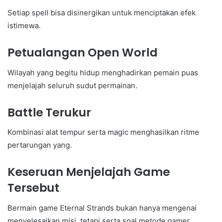
Setiap spell bisa disinergikan untuk menciptakan efek
istimewa.
Petualangan Open World
Wilayah yang begitu hidup menghadirkan pemain puas
menjelajah seluruh sudut permainan.
Battle Terukur
Kombinasi alat tempur serta magic menghasilkan ritme
pertarungan yang.
Keseruan Menjelajah Game
Tersebut
Bermain game Eternal Strands bukan hanya mengenai
menyelesaikan misi, tetapi serta soal metode gamer