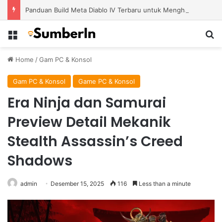
Panduan Build Meta Diablo IV Terbaru untuk Menghadapi Tantangan Level Tinggi
Menu
S
Home
/
Gam PC & Konsol
Gam PC & Konsol
Game PC & Konsol
Era Ninja dan Samurai
Preview Detail Mekanik
Stealth Assassin’s Creed
Shadows
admin
Desember 15, 2025
116
Less than a minute