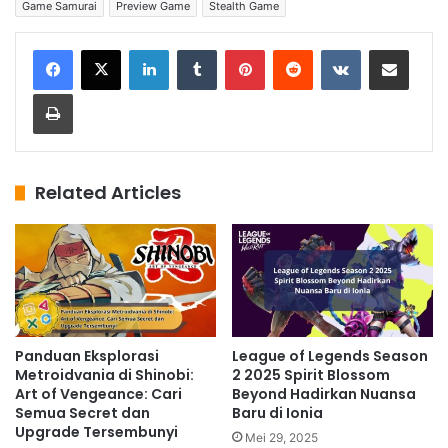
Game Samurai
Preview Game
Stealth Game
LinkedIn
Tumblr
Pinterest
Reddit
VKontakte
Share via Email
Print
Related Articles
Panduan Eksplorasi
League of Legends Season
Metroidvania di Shinobi:
2 2025 Spirit Blossom
Art of Vengeance: Cari
Beyond Hadirkan Nuansa
Semua Secret dan
Baru di Ionia
Upgrade Tersembunyi
Mei 29, 2025