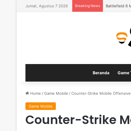
Jumat, Agustus 7 2026
Breaking News
Apex Legends
Beranda
Game T
Home
/
Game Mobile
/
Counter-Strike Mobile Offensive 
Game Mobile
Counter-Strike M