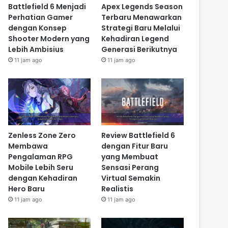
Battlefield 6 Menjadi
Apex Legends Season
Perhatian Gamer
Terbaru Menawarkan
dengan Konsep
Strategi Baru Melalui
Shooter Modern yang
Kehadiran Legend
Lebih Ambisius
Generasi Berikutnya
11 jam ago
11 jam ago
Zenless Zone Zero
Review Battlefield 6
Membawa
dengan Fitur Baru
Pengalaman RPG
yang Membuat
Mobile Lebih Seru
Sensasi Perang
dengan Kehadiran
Virtual Semakin
Hero Baru
Realistis
11 jam ago
11 jam ago