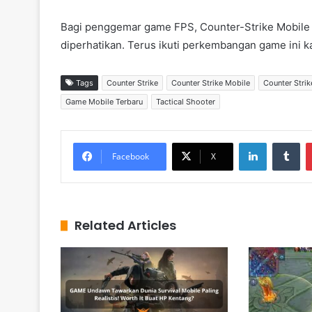
Bagi penggemar game FPS, Counter-Strike Mobile Of
diperhatikan. Terus ikuti perkembangan game ini k
Tags
Counter Strike
Counter Strike Mobile
Counter Strik
Game Mobile Terbaru
Tactical Shooter
LinkedIn
Tumblr
Facebook
X
Related Articles