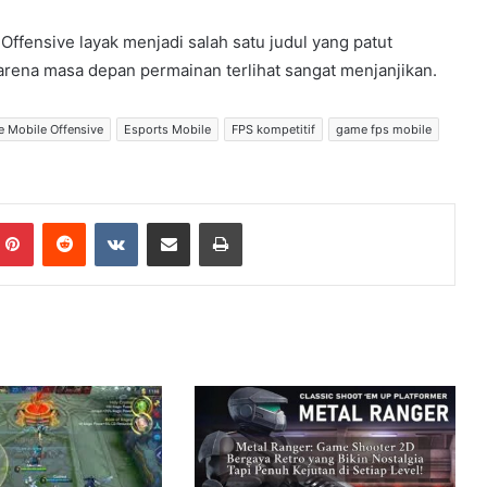
fensive layak menjadi salah satu judul yang patut
arena masa depan permainan terlihat sangat menjanjikan.
e Mobile Offensive
Esports Mobile
FPS kompetitif
game fps mobile
Pinterest
Reddit
VKontakte
Share via Email
Print