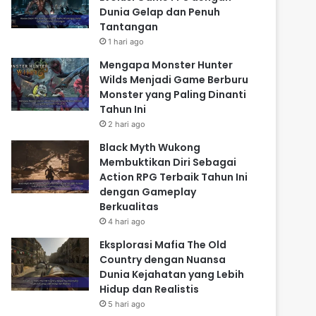
Dunia Gelap dan Penuh
Tantangan
1 hari ago
Mengapa Monster Hunter
Wilds Menjadi Game Berburu
Monster yang Paling Dinanti
Tahun Ini
2 hari ago
Black Myth Wukong
Membuktikan Diri Sebagai
Action RPG Terbaik Tahun Ini
dengan Gameplay
Berkualitas
4 hari ago
Eksplorasi Mafia The Old
Country dengan Nuansa
Dunia Kejahatan yang Lebih
Hidup dan Realistis
5 hari ago