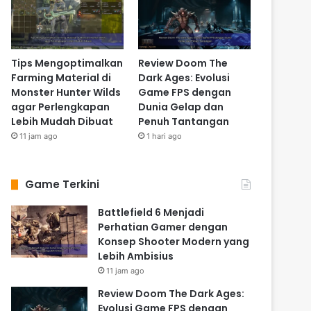
Tips Mengoptimalkan
Review Doom The
Farming Material di
Dark Ages: Evolusi
Monster Hunter Wilds
Game FPS dengan
agar Perlengkapan
Dunia Gelap dan
Lebih Mudah Dibuat
Penuh Tantangan
11 jam ago
1 hari ago
Game Terkini
Battlefield 6 Menjadi
Perhatian Gamer dengan
Konsep Shooter Modern yang
Lebih Ambisius
11 jam ago
Review Doom The Dark Ages:
Evolusi Game FPS dengan