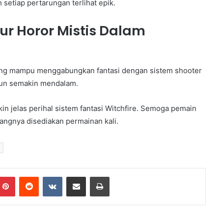
etiap pertarungan terlihat epik.
ur Horor Mistis Dalam
yang mampu menggabungkan fantasi dengan sistem shooter
gpun semakin mendalam.
n jelas perihal sistem fantasi Witchfire. Semoga pemain
yangnya disediakan permainan kali.
Pinterest
Reddit
VKontakte
Share via Email
Print