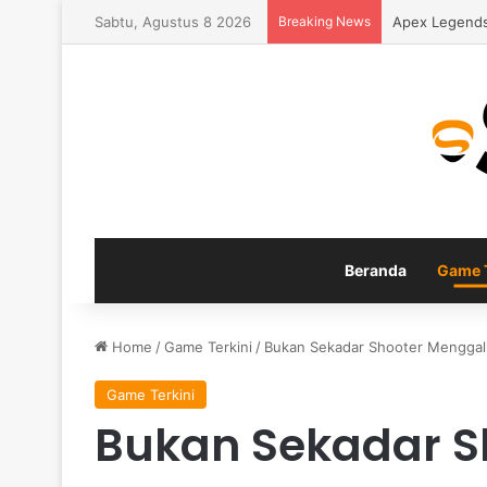
Sabtu, Agustus 8 2026
Breaking News
Apex Legends
Beranda
Game T
Home
/
Game Terkini
/
Bukan Sekadar Shooter Menggali
Game Terkini
Bukan Sekadar S