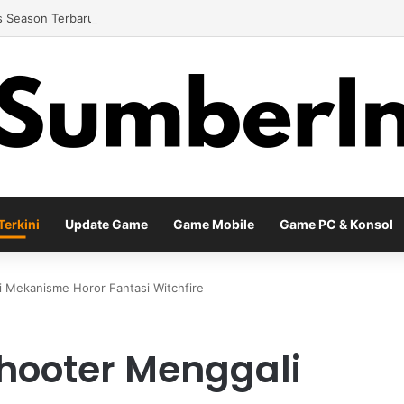
 Season Terbaru Menawarkan Strategi Baru Melalui Kehadiran Legend G
erkini
Update Game
Game Mobile
Game PC & Konsol
 Mekanisme Horor Fantasi Witchfire
hooter Menggali