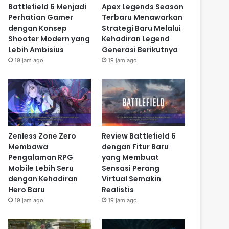
Battlefield 6 Menjadi
Apex Legends Season
Perhatian Gamer
Terbaru Menawarkan
dengan Konsep
Strategi Baru Melalui
Shooter Modern yang
Kehadiran Legend
Lebih Ambisius
Generasi Berikutnya
19 jam ago
19 jam ago
Zenless Zone Zero
Review Battlefield 6
Membawa
dengan Fitur Baru
Pengalaman RPG
yang Membuat
Mobile Lebih Seru
Sensasi Perang
dengan Kehadiran
Virtual Semakin
Hero Baru
Realistis
19 jam ago
19 jam ago