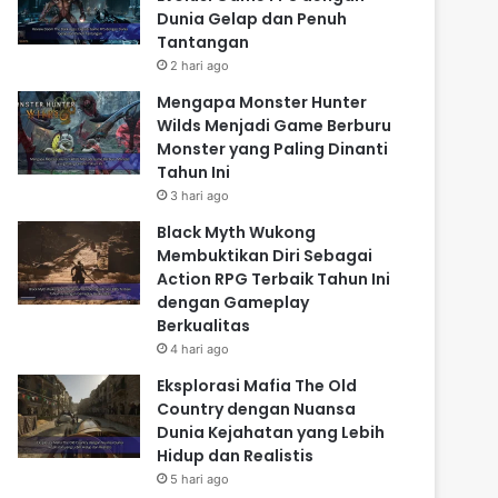
Dunia Gelap dan Penuh
Tantangan
2 hari ago
Mengapa Monster Hunter
Wilds Menjadi Game Berburu
Monster yang Paling Dinanti
Tahun Ini
3 hari ago
Black Myth Wukong
Membuktikan Diri Sebagai
Action RPG Terbaik Tahun Ini
dengan Gameplay
Berkualitas
4 hari ago
Eksplorasi Mafia The Old
Country dengan Nuansa
Dunia Kejahatan yang Lebih
Hidup dan Realistis
5 hari ago