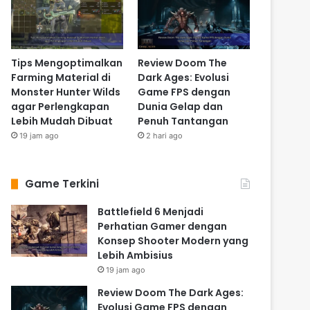
Tips Mengoptimalkan
Review Doom The
Farming Material di
Dark Ages: Evolusi
Monster Hunter Wilds
Game FPS dengan
agar Perlengkapan
Dunia Gelap dan
Lebih Mudah Dibuat
Penuh Tantangan
19 jam ago
2 hari ago
Game Terkini
Battlefield 6 Menjadi
Perhatian Gamer dengan
Konsep Shooter Modern yang
Lebih Ambisius
19 jam ago
Review Doom The Dark Ages:
Evolusi Game FPS dengan