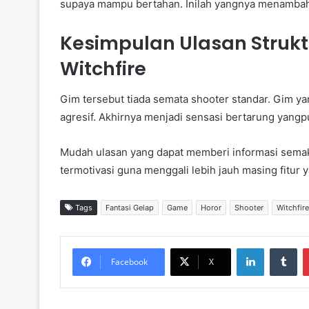
supaya mampu bertahan. Inilah yangnya menambah s
Kesimpulan Ulasan Strukt
Witchfire
Gim tersebut tiada semata shooter standar. Gim 
agresif. Akhirnya menjadi sensasi bertarung yan
Mudah ulasan yang dapat memberi informasi semaki
termotivasi guna menggali lebih jauh masing fitur 
Tags
Fantasi Gelap
Game
Horor
Shooter
Witchfire
LinkedIn
Tumblr
Facebook
X