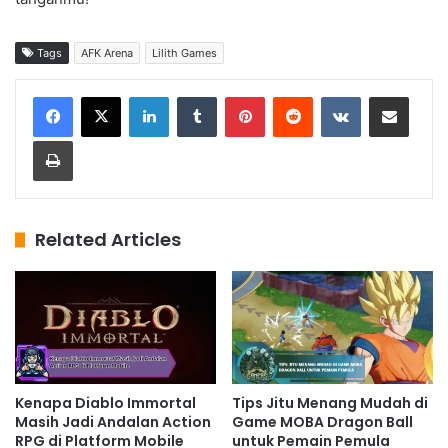
Tags
AFK Arena
Lilith Games
LinkedIn
Tumblr
Pinterest
Reddit
VKontakte
Share via Email
Print
Related Articles
Kenapa Diablo Immortal
Tips Jitu Menang Mudah di
Masih Jadi Andalan Action
Game MOBA Dragon Ball
RPG di Platform Mobile
untuk Pemain Pemula