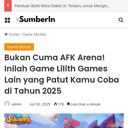
Panduan Build Meta Diablo IV Terbaru untuk Menghadapi Tantangan Level Tinggi
Menu
S
Home
/
Game Mobile
Game Mobile
Bukan Cuma AFK Arena!
Inilah Game Lilith Games
Lain yang Patut Kamu Coba
di Tahun 2025
admin
Juli 30, 2025
178
Less than a minute