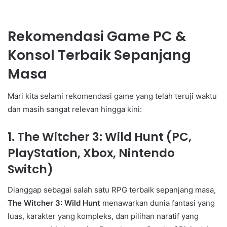
Rekomendasi Game PC &
Konsol Terbaik Sepanjang
Masa
Mari kita selami rekomendasi game yang telah teruji waktu
dan masih sangat relevan hingga kini:
1. The Witcher 3: Wild Hunt (PC,
PlayStation, Xbox, Nintendo
Switch)
Dianggap sebagai salah satu RPG terbaik sepanjang masa,
The Witcher 3: Wild Hunt
menawarkan dunia fantasi yang
luas, karakter yang kompleks, dan pilihan naratif yang