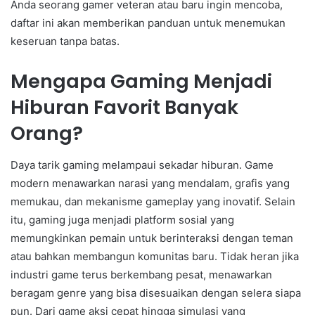
Anda seorang gamer veteran atau baru ingin mencoba,
daftar ini akan memberikan panduan untuk menemukan
keseruan tanpa batas.
Mengapa Gaming Menjadi
Hiburan Favorit Banyak
Orang?
Daya tarik gaming melampaui sekadar hiburan. Game
modern menawarkan narasi yang mendalam, grafis yang
memukau, dan mekanisme gameplay yang inovatif. Selain
itu, gaming juga menjadi platform sosial yang
memungkinkan pemain untuk berinteraksi dengan teman
atau bahkan membangun komunitas baru. Tidak heran jika
industri game terus berkembang pesat, menawarkan
beragam genre yang bisa disesuaikan dengan selera siapa
pun. Dari game aksi cepat hingga simulasi yang