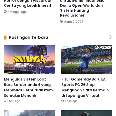
Horror dengan Visual dan
untuk Gamer Indonesia:
Cerita yang Lebih Imersif
Dunia Open World dan
Sistem Hunting
2 minggu ago
Revolusioner
Maret 7, 2026
Postingan Terbaru
Mengulas Sistem Loot
Fitur Gameplay Baru EA
Baru Borderlands 4 yang
Sports FC 26 Siap
Membuat Perburuan Item
Mengubah Cara Bermain
Semakin Menarik
di Lapangan Virtual
1 hari ago
1 hari ago