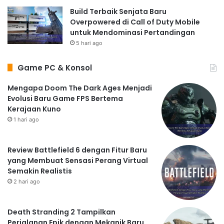
Build Terbaik Senjata Baru
Overpowered di Call of Duty Mobile
untuk Mendominasi Pertandingan
5 hari ago
Game PC & Konsol
Mengapa Doom The Dark Ages Menjadi
Evolusi Baru Game FPS Bertema
Kerajaan Kuno
1 hari ago
Review Battlefield 6 dengan Fitur Baru
yang Membuat Sensasi Perang Virtual
Semakin Realistis
2 hari ago
Death Stranding 2 Tampilkan
Perjalanan Epik dengan Mekanik Baru