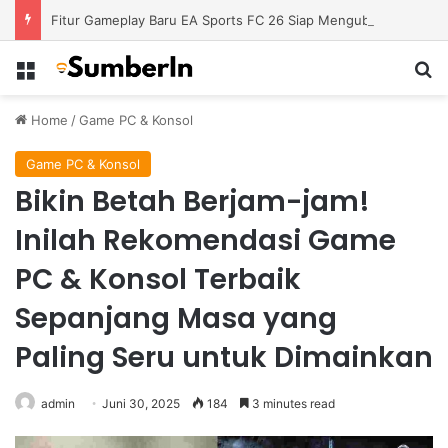
Fitur Gameplay Baru EA Sports FC 26 Siap Mengubah Cara Bermain di Lapangan Virtual
Menu
S
Home
/
Game PC & Konsol
Game PC & Konsol
Bikin Betah Berjam-jam!
Inilah Rekomendasi Game
PC & Konsol Terbaik
Sepanjang Masa yang
Paling Seru untuk Dimainkan
admin
Juni 30, 2025
184
3 minutes read