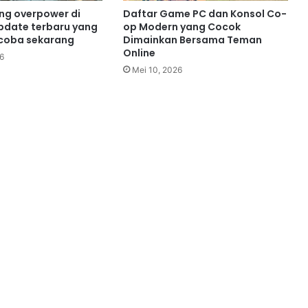
ing overpower di
Daftar Game PC dan Konsol Co-
pdate terbaru yang
op Modern yang Cocok
 coba sekarang
Dimainkan Bersama Teman
Online
6
Mei 10, 2026