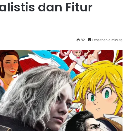
listis dan Fitur
82
Less than a minute