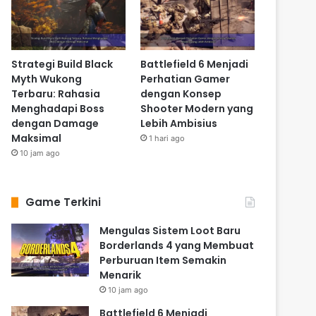
Strategi Build Black
Battlefield 6 Menjadi
Myth Wukong
Perhatian Gamer
Terbaru: Rahasia
dengan Konsep
Menghadapi Boss
Shooter Modern yang
dengan Damage
Lebih Ambisius
Maksimal
1 hari ago
10 jam ago
Game Terkini
Mengulas Sistem Loot Baru
Borderlands 4 yang Membuat
Perburuan Item Semakin
Menarik
10 jam ago
Battlefield 6 Menjadi