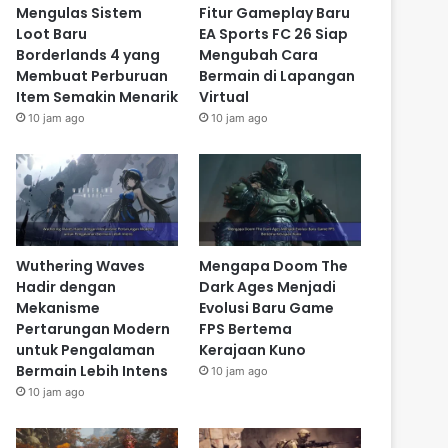
Mengulas Sistem
Fitur Gameplay Baru
Loot Baru
EA Sports FC 26 Siap
Borderlands 4 yang
Mengubah Cara
Membuat Perburuan
Bermain di Lapangan
Item Semakin Menarik
Virtual
10 jam ago
10 jam ago
Wuthering Waves
Mengapa Doom The
Hadir dengan
Dark Ages Menjadi
Mekanisme
Evolusi Baru Game
Pertarungan Modern
FPS Bertema
untuk Pengalaman
Kerajaan Kuno
Bermain Lebih Intens
10 jam ago
10 jam ago