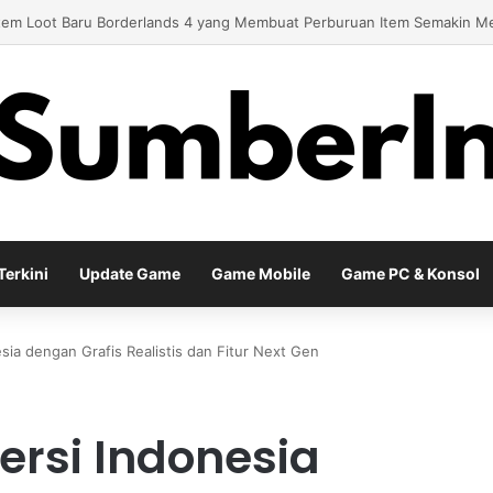
y Baru EA Sports FC 26 Siap Mengubah Cara Bermain di Lapangan Virtu
erkini
Update Game
Game Mobile
Game PC & Konsol
ia dengan Grafis Realistis dan Fitur Next Gen
rsi Indonesia