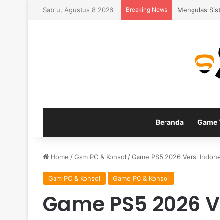
Sabtu, Agustus 8 2026
Breaking News
Fitur Gamepla
Beranda
Game T
Home
/
Gam PC & Konsol
/
Game PS5 2026 Versi Indones
Gam PC & Konsol
Game PC & Konsol
Game PS5 2026 Ve