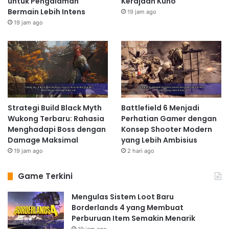
untuk Pengalaman
Kerajaan Kuno
Bermain Lebih Intens
19 jam ago
19 jam ago
Strategi Build Black Myth
Battlefield 6 Menjadi
Wukong Terbaru: Rahasia
Perhatian Gamer dengan
Menghadapi Boss dengan
Konsep Shooter Modern
Damage Maksimal
yang Lebih Ambisius
19 jam ago
2 hari ago
Game Terkini
Mengulas Sistem Loot Baru
Borderlands 4 yang Membuat
Perburuan Item Semakin Menarik