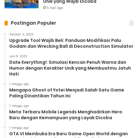
Unik yang Wajib Dicoba
5 hari ago
Postingan Populer
Oktober 3, 2025
Upgrade Tool Wajib Beli: Panduan Modifikasi Palu
Godam dan Wrecking Ball di Deconstruction Simulator
Juni 9, 2025
Date Everything!: Simulasi Kencan Penuh Warna dan
Humor dengan Karakter Unik yang Membuatmu Jatuh
Hati
1 minggu ago
Mengapa Ghost of Yotei Menjadi Salah Satu Game
Paling Dinantikan Tahun Ini
1 minggu ago
Meta Terbaru Mobile Legends Menghadirkan Hero
Baru dengan Kemampuan yang Layak Dicoba
1 minggu ago
GTA VI Membuka Era Baru Game Open World dengan