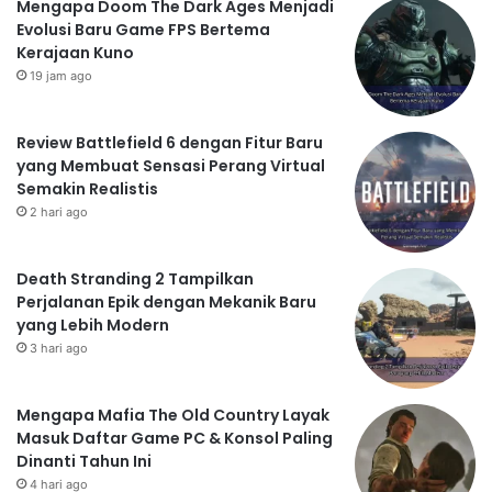
Mengapa Doom The Dark Ages Menjadi
Evolusi Baru Game FPS Bertema
Kerajaan Kuno
19 jam ago
Review Battlefield 6 dengan Fitur Baru
yang Membuat Sensasi Perang Virtual
Semakin Realistis
2 hari ago
Death Stranding 2 Tampilkan
Perjalanan Epik dengan Mekanik Baru
yang Lebih Modern
3 hari ago
Mengapa Mafia The Old Country Layak
Masuk Daftar Game PC & Konsol Paling
Dinanti Tahun Ini
4 hari ago