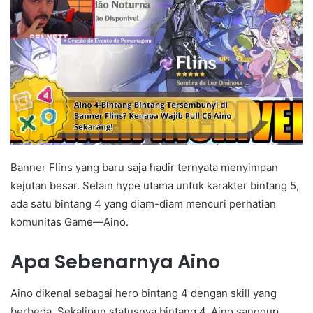
Banner Flins yang baru saja hadir ternyata menyimpan
kejutan besar. Selain hype utama untuk karakter bintang 5,
ada satu bintang 4 yang diam-diam mencuri perhatian
komunitas Game—Aino.
Apa Sebenarnya Aino
Aino dikenal sebagai hero bintang 4 dengan skill yang
berbeda. Sekalipun statusnya bintang 4, Aino sanggup