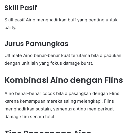
Skill Pasif
Skill pasif Aino menghadirkan buff yang penting untuk
party.
Jurus Pamungkas
Ultimate Aino benar-benar kuat terutama bila dipadukan
dengan unit lain yang fokus damage burst.
Kombinasi Aino dengan Flins
Aino benar-benar cocok bila dipasangkan dengan Flins
karena kemampuan mereka saling melengkapi. Flins
menghadirkan sustain, sementara Aino memperkuat
damage tim secara total.