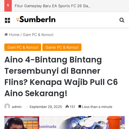
Fitur Gameplay Baru EA Sports FC 26 Siap Mengubah Cara Bermain di Lapangan Virtual
Menu
S
Home
/
Gam PC & Konsol
Gam PC & Konsol
Game PC & Konsol
Aino 4-Bintang Bintang
Tersembunyi di Banner
Flins? Kenapa Wajib Pull C6
Aino Sekarang!
admin
September 29, 2025
151
Less than a minute