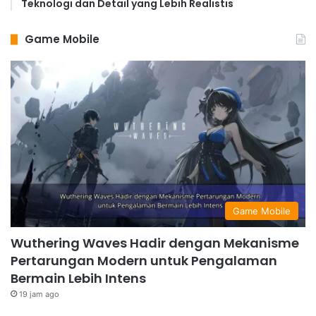
Teknologi dan Detail yang Lebih Realistis
Game Mobile
Game Mobile
Wuthering Waves Hadir dengan Mekanisme
Pertarungan Modern untuk Pengalaman
Bermain Lebih Intens
19 jam ago