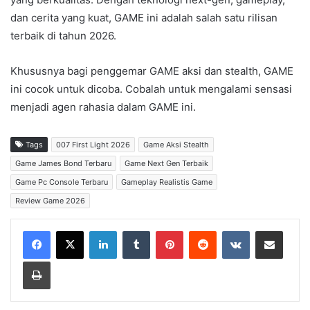
dan cerita yang kuat, GAME ini adalah salah satu rilisan
terbaik di tahun 2026.
Khususnya bagi penggemar GAME aksi dan stealth, GAME
ini cocok untuk dicoba. Cobalah untuk mengalami sensasi
menjadi agen rahasia dalam GAME ini.
Tags
007 First Light 2026
Game Aksi Stealth
Game James Bond Terbaru
Game Next Gen Terbaik
Game Pc Console Terbaru
Gameplay Realistis Game
Review Game 2026
LinkedIn
Tumblr
Pinterest
Reddit
VKontakte
Share via Email
Print