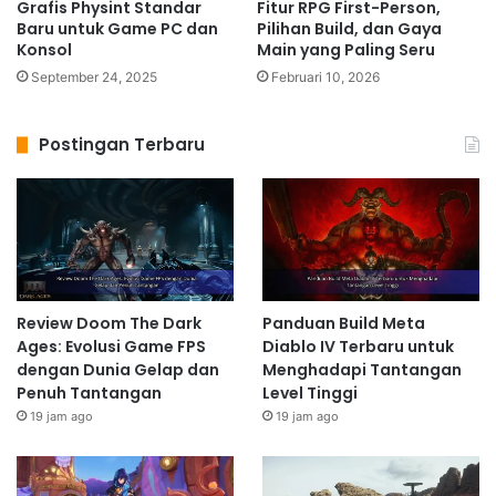
Grafis Physint Standar
Fitur RPG First-Person,
Baru untuk Game PC dan
Pilihan Build, dan Gaya
Konsol
Main yang Paling Seru
September 24, 2025
Februari 10, 2026
Postingan Terbaru
Review Doom The Dark
Panduan Build Meta
Ages: Evolusi Game FPS
Diablo IV Terbaru untuk
dengan Dunia Gelap dan
Menghadapi Tantangan
Penuh Tantangan
Level Tinggi
19 jam ago
19 jam ago