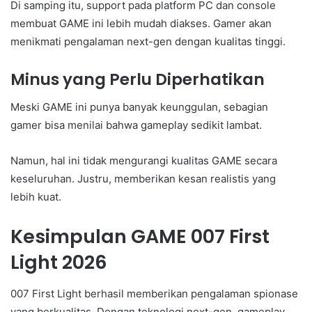
Di samping itu, support pada platform PC dan console
membuat GAME ini lebih mudah diakses. Gamer akan
menikmati pengalaman next-gen dengan kualitas tinggi.
Minus yang Perlu Diperhatikan
Meski GAME ini punya banyak keunggulan, sebagian
gamer bisa menilai bahwa gameplay sedikit lambat.
Namun, hal ini tidak mengurangi kualitas GAME secara
keseluruhan. Justru, memberikan kesan realistis yang
lebih kuat.
Kesimpulan GAME 007 First
Light 2026
007 First Light berhasil memberikan pengalaman spionase
yang berkualitas. Dengan teknologi next-gen, gameplay,