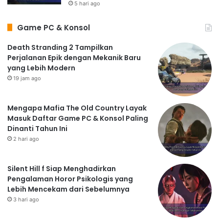
5 hari ago
Game PC & Konsol
Death Stranding 2 Tampilkan
Perjalanan Epik dengan Mekanik Baru
yang Lebih Modern
19 jam ago
Mengapa Mafia The Old Country Layak
Masuk Daftar Game PC & Konsol Paling
Dinanti Tahun Ini
2 hari ago
Silent Hill f Siap Menghadirkan
Pengalaman Horor Psikologis yang
Lebih Mencekam dari Sebelumnya
3 hari ago