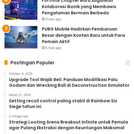
Fortnite Chapter Baru Suguhkan
Kolaborasi Ikonik yang Membawa
Pengalaman Bermain Berbeda
4 hari ago
PUBG Mobile Hadirkan Pembaruan
Besar dengan Konten Baru untuk Para
Pemain Aktif
5 hari ago
Postingan Populer
Oktober 3, 2025
Upgrade Tool Wajib Beli: Panduan Modifikasi Palu
Godam dan Wrecking Ball di Deconstruction Simulator
Maret 21, 2026
Setting recoil control paling stabil di Rainbow Six
Siege tahun ini
2 minggu ago
Strategi Looting Arena Breakout Infinite untuk Pemula
agar Pulang Ekstraksi dengan Keuntungan Maksimal