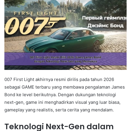
007 First Light akhirnya resmi dirilis pada tahun 2026
sebagai GAME terbaru yang membawa pengalaman James
Bond ke level berikutnya. Dengan dukungan teknologi
next-gen, game ini menghadirkan visual yang luar biasa,
gameplay yang realistis, serta cerita yang mendalam.
Teknologi Next-Gen dalam