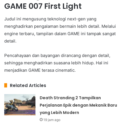
GAME 007 First Light
Judul ini mengusung teknologi next-gen yang
menghadirkan pengalaman bermain lebih detail. Melalui
engine terbaru, tampilan dalam GAME ini tampak sangat
detail.
Pencahayaan dan bayangan dirancang dengan detail,
sehingga menghadirkan suasana lebih hidup. Hal ini
menjadikan GAME terasa cinematic.
Related Articles
Death Stranding 2 Tampilkan
Perjalanan Epik dengan Mekanik Baru
yang Lebih Modern
19 jam ago