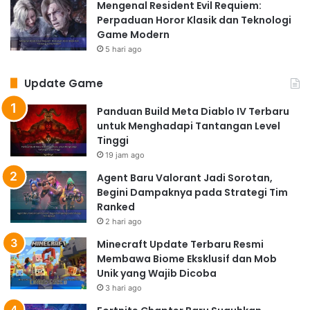
Mengenal Resident Evil Requiem:
Perpaduan Horor Klasik dan Teknologi
Game Modern
5 hari ago
Update Game
Panduan Build Meta Diablo IV Terbaru
untuk Menghadapi Tantangan Level
Tinggi
19 jam ago
Agent Baru Valorant Jadi Sorotan,
Begini Dampaknya pada Strategi Tim
Ranked
2 hari ago
Minecraft Update Terbaru Resmi
Membawa Biome Eksklusif dan Mob
Unik yang Wajib Dicoba
3 hari ago