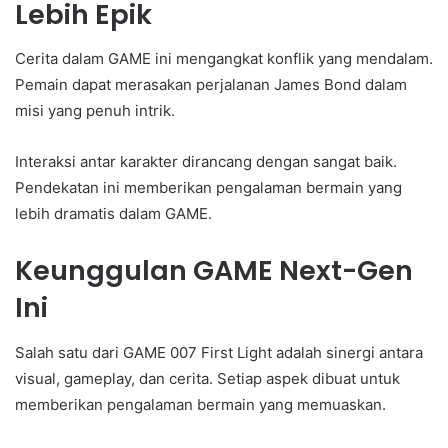
Lebih Epik
Cerita dalam GAME ini mengangkat konflik yang mendalam.
Pemain dapat merasakan perjalanan James Bond dalam
misi yang penuh intrik.
Interaksi antar karakter dirancang dengan sangat baik.
Pendekatan ini memberikan pengalaman bermain yang
lebih dramatis dalam GAME.
Keunggulan GAME Next-Gen
Ini
Salah satu dari GAME 007 First Light adalah sinergi antara
visual, gameplay, dan cerita. Setiap aspek dibuat untuk
memberikan pengalaman bermain yang memuaskan.