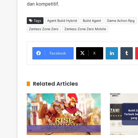
dan kompetitif.
Tags
Agent Build Hybrid
Build Agent
Game Action Rpg
Zenless Zone Zero
Zenless Zone Zero Mobile
LinkedIn
Tumblr
Facebook
X
Related Articles