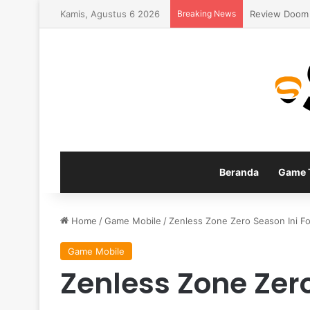
Kamis, Agustus 6 2026
Breaking News
Panduan Build
Beranda
Game T
Home
/
Game Mobile
/
Zenless Zone Zero Season Ini Fo
Game Mobile
Zenless Zone Zer