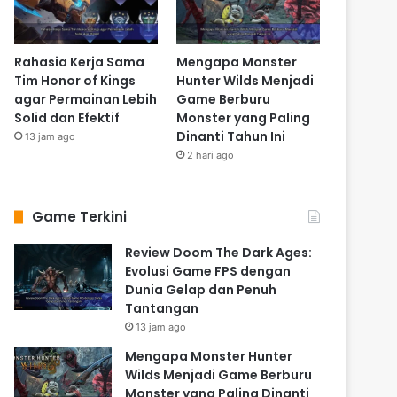
Rahasia Kerja Sama
Mengapa Monster
Tim Honor of Kings
Hunter Wilds Menjadi
agar Permainan Lebih
Game Berburu
Solid dan Efektif
Monster yang Paling
Dinanti Tahun Ini
13 jam ago
2 hari ago
Game Terkini
Review Doom The Dark Ages:
Evolusi Game FPS dengan
Dunia Gelap dan Penuh
Tantangan
13 jam ago
Mengapa Monster Hunter
Wilds Menjadi Game Berburu
Monster yang Paling Dinanti