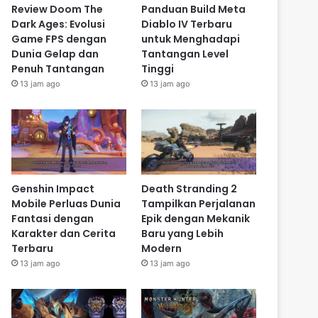
Review Doom The
Panduan Build Meta
Dark Ages: Evolusi
Diablo IV Terbaru
Game FPS dengan
untuk Menghadapi
Dunia Gelap dan
Tantangan Level
Penuh Tantangan
Tinggi
13 jam ago
13 jam ago
Genshin Impact
Death Stranding 2
Mobile Perluas Dunia
Tampilkan Perjalanan
Fantasi dengan
Epik dengan Mekanik
Karakter dan Cerita
Baru yang Lebih
Terbaru
Modern
13 jam ago
13 jam ago