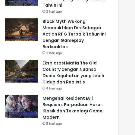
Tahun Ini
2 hari ago
Black Myth Wukong
Membuktikan Diri Sebagai
Action RPG Terbaik Tahun Ini
dengan Gameplay
Berkualitas
3 hari ago
Eksplorasi Mafia The Old
Country dengan Nuansa
Dunia Kejahatan yang Lebih
Hidup dan Realistis
4 hari ago
Mengenal Resident Evil
Requiem: Perpaduan Horor
Klasik dan Teknologi Game
Modern
5 hari ago