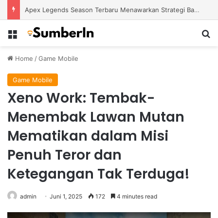
Apex Legends Season Terbaru Menawarkan Strategi Baru Melalui Kehadiran Legend Generasi Berikutnya
Menu
S
Home
/
Game Mobile
Game Mobile
Xeno Work: Tembak-
Menembak Lawan Mutan
Mematikan dalam Misi
Penuh Teror dan
Ketegangan Tak Terduga!
admin
Juni 1, 2025
172
4 minutes read