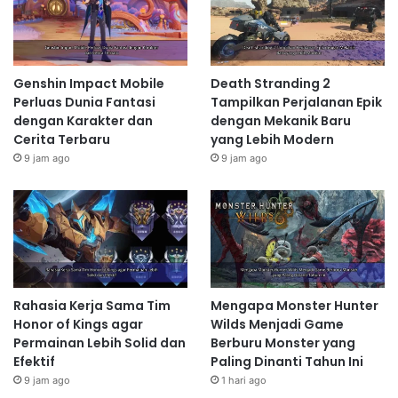
Genshin Impact Mobile
Death Stranding 2
Perluas Dunia Fantasi
Tampilkan Perjalanan Epik
dengan Karakter dan
dengan Mekanik Baru
Cerita Terbaru
yang Lebih Modern
9 jam ago
9 jam ago
Rahasia Kerja Sama Tim
Mengapa Monster Hunter
Honor of Kings agar
Wilds Menjadi Game
Permainan Lebih Solid dan
Berburu Monster yang
Efektif
Paling Dinanti Tahun Ini
9 jam ago
1 hari ago