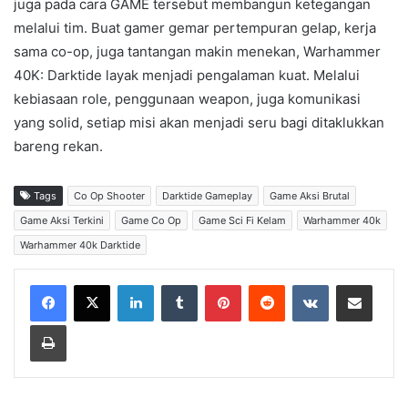
juga pada cara GAME tersebut membangun ketegangan
melalui tim. Buat gamer gemar pertempuran gelap, kerja
sama co-op, juga tantangan makin menekan, Warhammer
40K: Darktide layak menjadi pengalaman kuat. Melalui
kebiasaan role, penggunaan weapon, juga komunikasi
yang solid, setiap misi akan menjadi seru bagi ditaklukkan
bareng rekan.
Tags
Co Op Shooter
Darktide Gameplay
Game Aksi Brutal
Game Aksi Terkini
Game Co Op
Game Sci Fi Kelam
Warhammer 40k
Warhammer 40k Darktide
LinkedIn
Tumblr
Pinterest
Reddit
VKontakte
Share via Email
Print