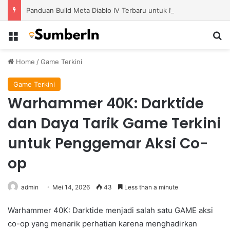
Panduan Build Meta Diablo IV Terbaru untuk Menghadapi Tantangan Level Tinggi
Menu
S
Home
/
Game Terkini
Game Terkini
Warhammer 40K: Darktide
dan Daya Tarik Game Terkini
untuk Penggemar Aksi Co-
op
admin
Mei 14, 2026
43
Less than a minute
Warhammer 40K: Darktide menjadi salah satu GAME aksi
co-op yang menarik perhatian karena menghadirkan