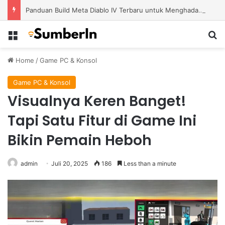
Panduan Build Meta Diablo IV Terbaru untuk Menghadapi Tantangan Level Tinggi
Menu
S
Home
/
Game PC & Konsol
Game PC & Konsol
Visualnya Keren Banget!
Tapi Satu Fitur di Game Ini
Bikin Pemain Heboh
admin
Juli 20, 2025
186
Less than a minute