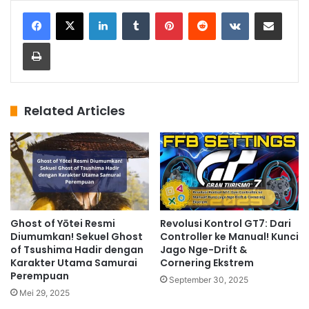
LinkedIn
Tumblr
Pinterest
Reddit
VKontakte
Share via Email
Print
Related Articles
Ghost of Yōtei Resmi
Revolusi Kontrol GT7: Dari
Diumumkan! Sekuel Ghost
Controller ke Manual! Kunci
of Tsushima Hadir dengan
Jago Nge-Drift &
Karakter Utama Samurai
Cornering Ekstrem
Perempuan
September 30, 2025
Mei 29, 2025