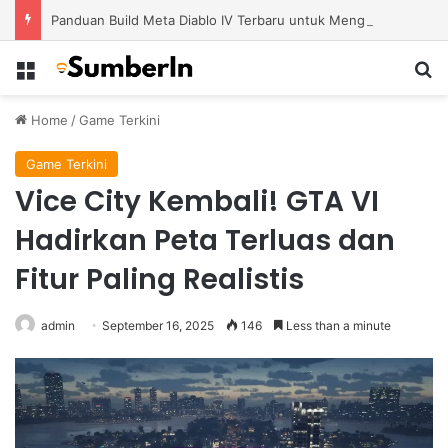
Panduan Build Meta Diablo IV Terbaru untuk Menghadapi Tantangan Level Tinggi
Menu
S
Home
/
Game Terkini
Game Terkini
Vice City Kembali! GTA VI
Hadirkan Peta Terluas dan
Fitur Paling Realistis
admin
September 16, 2025
146
Less than a minute