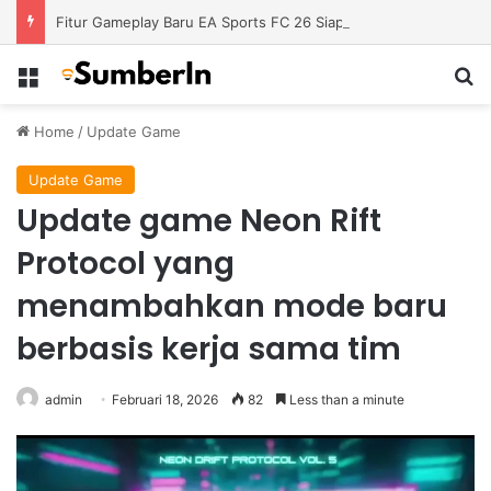
Fitur Gameplay Baru EA Sports FC 26 Siap Mengubah Cara Bermain di Lapangan Virtual
Menu
S
Home
/
Update Game
Update Game
Update game Neon Rift
Protocol yang
menambahkan mode baru
berbasis kerja sama tim
admin
Februari 18, 2026
82
Less than a minute