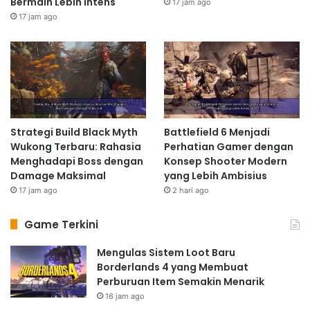
Bermain Lebih Intens
17 jam ago
17 jam ago
Strategi Build Black Myth
Battlefield 6 Menjadi
Wukong Terbaru: Rahasia
Perhatian Gamer dengan
Menghadapi Boss dengan
Konsep Shooter Modern
Damage Maksimal
yang Lebih Ambisius
17 jam ago
2 hari ago
Game Terkini
Mengulas Sistem Loot Baru
Borderlands 4 yang Membuat
Perburuan Item Semakin Menarik
16 jam ago