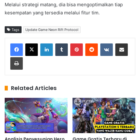
Melalui strategi matang, dia bisa mengoptimalkan tiap
kesempatan yang tersedia melalui fitur tim.
Tags
Update Game Neon Rift Protocol
LinkedIn
Tumblr
Pinterest
Reddit
VKontakte
Share via Email
Print
Related Articles
Analisis Penyesuaian Hero
Game Gratis Terbaru di