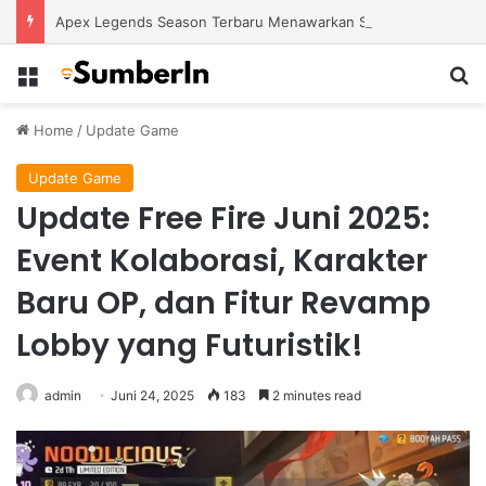
Apex Legends Season Terbaru Menawarkan Strategi Baru Melalui Kehadiran Legend Generasi Berikutnya
Menu
S
Home
/
Update Game
Update Game
Update Free Fire Juni 2025:
Event Kolaborasi, Karakter
Baru OP, dan Fitur Revamp
Lobby yang Futuristik!
admin
Juni 24, 2025
183
2 minutes read