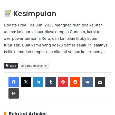
Kesimpulan
Update Free Fire Juni 2025 menghadirkan tiga kejutan
utama: kolaborasi luar biasa dengan Gundam, karakter
overpower bernama Xera, dan tampilan lobby super
futuristik. Buat kamu yang ngaku gamer sejati, ini saatnya
balik ke medan tempur dan nikmati semua keseruannya!
Tags
UpdateGameHariIni
LinkedIn
Tumblr
Pinterest
Reddit
VKontakte
Share via Email
Print
Related Articles